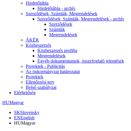
Hirdetőtábla
Hirdetőtábla - archív
Szerződések, Számlák, Megrendelések
Szerződések, Számlák, Megrendelések - archív
Szerződések
Számlák
Megrendelések
ÁKÉR
Közbeszerzés
Közbeszerzés profilja
Megrendelések
Egyéb dokumentumok, összefoglaló jelentések
Projektek - Publicitás
Az önkormányzat határozatai
Projektek
Ellenőrzési terv
Belső szabályzat
Elérhetőség
HU
Magyar
SK
Slovensky
EN
English
HU
Magyar