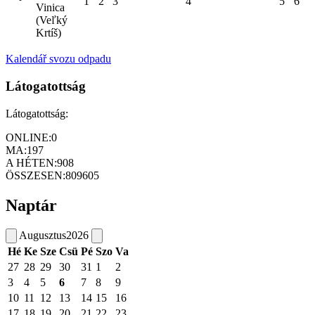
1
2
3
4
5
6
Vinica
(Veľký
Krtíš)
Kalendář svozu odpadu
Látogatottság
Látogatottság:
ONLINE:
0
MA:
197
A HÉTEN:
908
ÖSSZESEN:
809605
Naptár
Augusztus
2026
Hé
Ke
Sze
Csü
Pé
Szo
Va
27
28
29
30
31
1
2
3
4
5
6
7
8
9
10
11
12
13
14
15
16
17
18
19
20
21
22
23