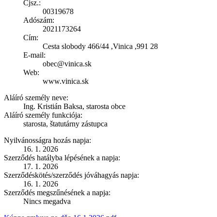
Cjsz.:
00319678
Adószám:
2021173264
Cím:
Cesta slobody 466/44 ,Vinica ,991 28
E-mail:
obec@vinica.sk
Web:
www.vinica.sk
Aláíró személy neve:
Ing. Kristián Baksa, starosta obce
Aláíró személy funkciója:
starosta, štatutárny zástupca
Nyilvánosságra hozás napja:
16. 1. 2026
Szerződés hatályba lépésének a napja:
17. 1. 2026
Szerződéskötés/szerződés jóváhagyás napja:
16. 1. 2026
Szerződés megszűnésének a napja:
Nincs megadva