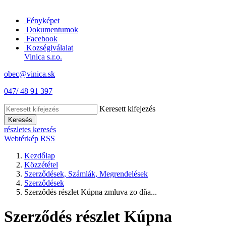
Fényképet
Dokumentumok
Facebook
Kozségiválalat
Vinica s.r.o.
obec@vinica.sk
047/ 48 91 397
Keresett kifejezés
Keresés
részletes keresés
Webtérkép
RSS
Kezdőlap
Közzététel
Szerződések, Számlák, Megrendelések
Szerződések
Szerződés részlet Kúpna zmluva zo dňa...
Szerződés részlet Kúpna