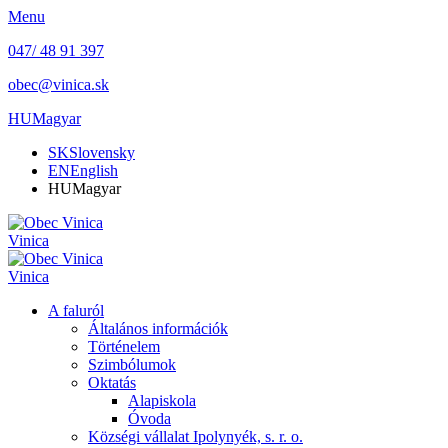
Menu
047/ 48 91 397
obec@vinica.sk
HU
Magyar
SK
Slovensky
EN
English
HU
Magyar
Vinica
Vinica
A faluról
Általános információk
Történelem
Szimbólumok
Oktatás
Alapiskola
Óvoda
Községi vállalat Ipolynyék, s. r. o.