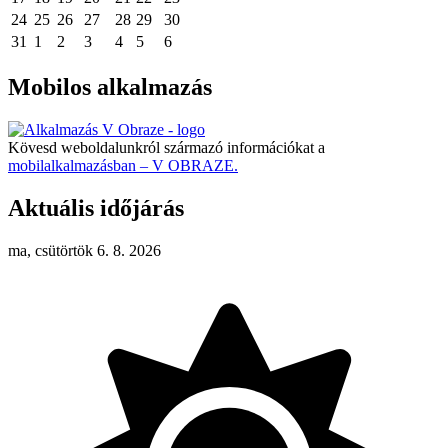
24
25
26
27
28
29
30
31
1
2
3
4
5
6
Mobilos alkalmazás
Kövesd weboldalunkról származó információkat a
mobilalkalmazásban – V OBRAZE.
Aktuális időjárás
ma, csütörtök 6. 8. 2026