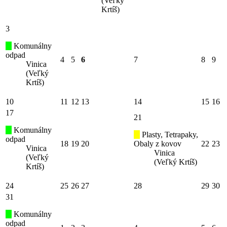
(Veľký
Krtíš)
3
Komunálny
odpad
4
5
6
7
8
9
Vinica
(Veľký
Krtíš)
10
11
12
13
14
15
16
17
21
Komunálny
Plasty, Tetrapaky,
odpad
18
19
20
Obaly z kovov
22
23
Vinica
Vinica
(Veľký
(Veľký Krtíš)
Krtíš)
24
25
26
27
28
29
30
31
Komunálny
odpad