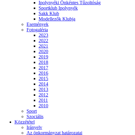
Ipolynyéki Önkéntes Tűzoltóság
Sportklub Ipolynyék
Sakk Klub
Modellezők Klubja
Események
Fotogaléria
2023
2022
2021
2020
2019
2018
2017
2016
2015
2014
2013
2012
2011
2010
Sport
Szociális
Közzététel
Irányelv
Az önkormányzat határozatai