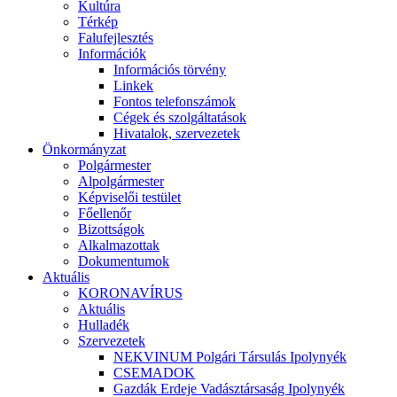
Kultúra
Térkép
Falufejlesztés
Információk
Információs törvény
Linkek
Fontos telefonszámok
Cégek és szolgáltatások
Hivatalok, szervezetek
Önkormányzat
Polgármester
Alpolgármester
Képviselői testület
Főellenőr
Bizottságok
Alkalmazottak
Dokumentumok
Aktuális
KORONAVÍRUS
Aktuális
Hulladék
Szervezetek
NEKVINUM Polgári Társulás Ipolynyék
CSEMADOK
Gazdák Erdeje Vadásztársaság Ipolynyék