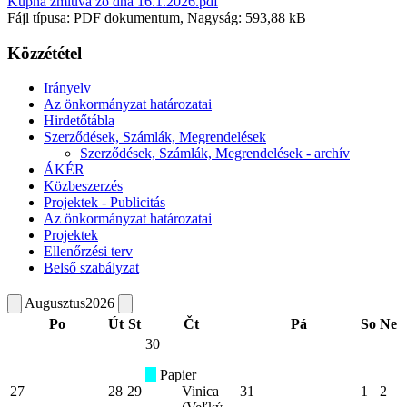
Kúpna zmluva zo dňa 16.1.2026.pdf
Fájl típusa: PDF dokumentum, Nagyság: 593,88 kB
Közzététel
Irányelv
Az önkormányzat határozatai
Hirdetőtábla
Szerződések, Számlák, Megrendelések
Szerződések, Számlák, Megrendelések - archív
ÁKÉR
Közbeszerzés
Projektek - Publicitás
Az önkormányzat határozatai
Projektek
Ellenőrzési terv
Belső szabályzat
Augusztus
2026
Po
Út
St
Čt
Pá
So
Ne
30
Papier
27
28
29
Vinica
31
1
2