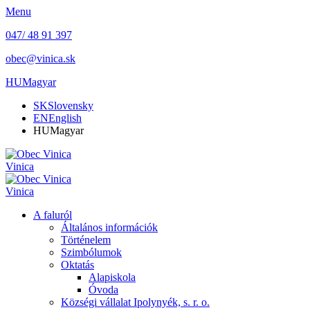
Menu
047/ 48 91 397
obec@vinica.sk
HU
Magyar
SK
Slovensky
EN
English
HU
Magyar
Vinica
Vinica
A faluról
Általános információk
Történelem
Szimbólumok
Oktatás
Alapiskola
Óvoda
Községi vállalat Ipolynyék, s. r. o.