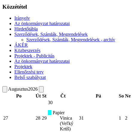
Közzététel
Irányelv
Az önkormányzat határozatai
Hirdetőtábla
Szerződések, Számlák, Megrendelések
Szerződések, Számlák, Megrendelések - archív
ÁKÉR
Közbeszerzés
Projektek - Publicitás
Az önkormányzat határozatai
Projektek
Ellenőrzési terv
Belső szabályzat
Augusztus
2026
Po
Út
St
Čt
Pá
So
Ne
30
Papier
27
28
29
Vinica
31
1
2
(Veľký
Krtíš)