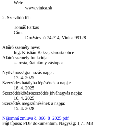
Web:
www.vinica.sk
2. Szerződő fél:
Tomáš Farkas
Cím:
Družstevná 742/14, Vinica 99128
Aláíró személy neve:
Ing. Kristián Baksa, starosta obce
Aláíró személy funkciója:
starosta, štatutárny zástupca
Nyilvánosságra hozás napja:
17. 4. 2025
Szerződés hatályba lépésének a napja:
18. 4. 2025
Szerződéskötés/szerződés jóváhagyás napja:
16. 4. 2025
Szerződés megszűnésének a napja:
15. 4. 2028
Nájomná zmluva č. 866_8_2025.pdf
Fájl típusa: PDF dokumentum, Nagyság: 1,71 MB