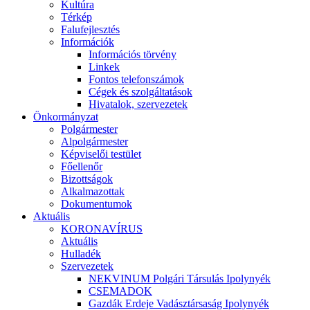
Kultúra
Térkép
Falufejlesztés
Információk
Információs törvény
Linkek
Fontos telefonszámok
Cégek és szolgáltatások
Hivatalok, szervezetek
Önkormányzat
Polgármester
Alpolgármester
Képviselői testület
Főellenőr
Bizottságok
Alkalmazottak
Dokumentumok
Aktuális
KORONAVÍRUS
Aktuális
Hulladék
Szervezetek
NEKVINUM Polgári Társulás Ipolynyék
CSEMADOK
Gazdák Erdeje Vadásztársaság Ipolynyék