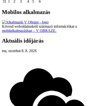
31
1
2
3
4
5
6
Mobilos alkalmazás
Kövesd weboldalunkról származó információkat a
mobilalkalmazásban – V OBRAZE.
Aktuális időjárás
ma, szombat 8. 8. 2026