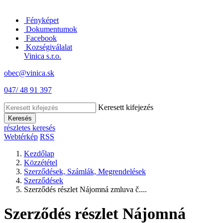
Fényképet
Dokumentumok
Facebook
Kozségiválalat
Vinica s.r.o.
obec@vinica.sk
047/ 48 91 397
Keresett kifejezés
Keresés
részletes keresés
Webtérkép
RSS
Kezdőlap
Közzététel
Szerződések, Számlák, Megrendelések
Szerződések
Szerződés részlet Nájomná zmluva č....
Szerződés részlet Nájomná