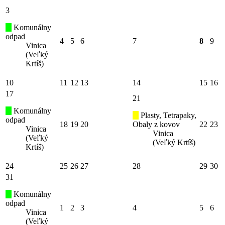
3
Komunálny
odpad
4
5
6
7
8
9
Vinica
(Veľký
Krtíš)
10
11
12
13
14
15
16
17
21
Komunálny
Plasty, Tetrapaky,
odpad
18
19
20
Obaly z kovov
22
23
Vinica
Vinica
(Veľký
(Veľký Krtíš)
Krtíš)
24
25
26
27
28
29
30
31
Komunálny
odpad
1
2
3
4
5
6
Vinica
(Veľký