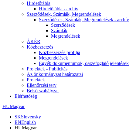
Hirdetőtábla
Hirdetőtábla - archív
Szerződések, Számlák, Megrendelések
Szerződések, Számlák, Megrendelések - archív
Szerződések
Számlák
Megrendelések
ÁKÉR
Közbeszerzés
Közbeszerzés profilja
Megrendelések
Egyéb dokumentumok, összefoglaló jelentések
Projektek - Publicitás
Az önkormányzat határozatai
Projektek
Ellenőrzési terv
Belső szabályzat
Elérhetőség
HU
Magyar
SK
Slovensky
EN
English
HU
Magyar