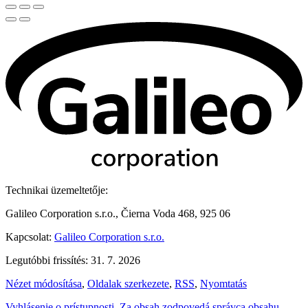
Technikai üzemeltetője:
Galileo Corporation s.r.o., Čierna Voda 468, 925 06
Kapcsolat:
Galileo Corporation s.r.o.
Legutóbbi frissítés: 31. 7. 2026
Nézet módosítása
,
Oldalak szerkezete
,
RSS
,
Nyomtatás
Vyhlásenie o prístupnosti
,
Za obsah zodpovedá správca obsahu
,