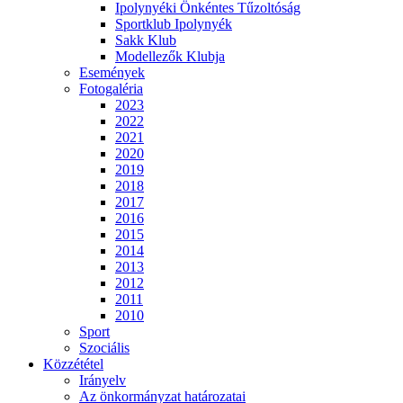
Ipolynyéki Önkéntes Tűzoltóság
Sportklub Ipolynyék
Sakk Klub
Modellezők Klubja
Események
Fotogaléria
2023
2022
2021
2020
2019
2018
2017
2016
2015
2014
2013
2012
2011
2010
Sport
Szociális
Közzététel
Irányelv
Az önkormányzat határozatai