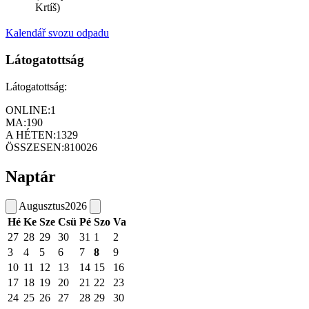
Krtíš)
Kalendář svozu odpadu
Látogatottság
Látogatottság:
ONLINE:
1
MA:
190
A HÉTEN:
1329
ÖSSZESEN:
810026
Naptár
Augusztus
2026
Hé
Ke
Sze
Csü
Pé
Szo
Va
27
28
29
30
31
1
2
3
4
5
6
7
8
9
10
11
12
13
14
15
16
17
18
19
20
21
22
23
24
25
26
27
28
29
30