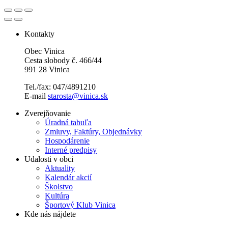
Kontakty
Obec Vinica
Cesta slobody č. 466/44
991 28 Vinica
Tel./fax: 047/4891210
E-mail
starosta@vinica.sk
Zverejňovanie
Úradná tabuľa
Zmluvy, Faktúry, Objednávky
Hospodárenie
Interné predpisy
Udalosti v obci
Aktuality
Kalendár akcií
Školstvo
Kultúra
Športový Klub Vinica
Kde nás nájdete