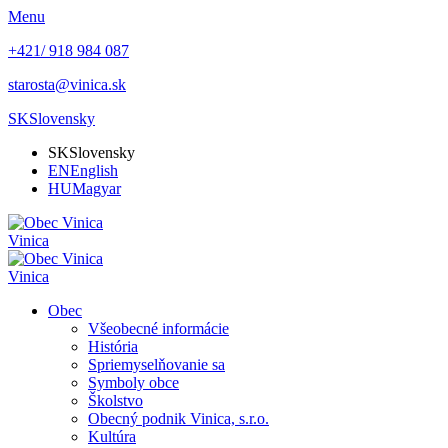
Menu
+421/ 918 984 087
starosta@vinica.sk
SK
Slovensky
SK
Slovensky
EN
English
HU
Magyar
Vinica
Vinica
Obec
Všeobecné informácie
História
Spriemyselňovanie sa
Symboly obce
Školstvo
Obecný podnik Vinica, s.r.o.
Kultúra