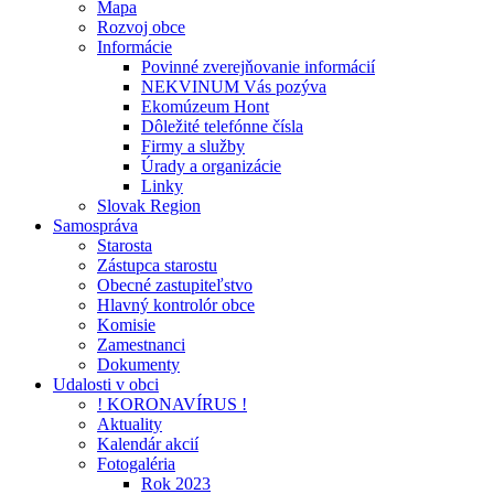
Mapa
Rozvoj obce
Informácie
Povinné zverejňovanie informácií
NEKVINUM Vás pozýva
Ekomúzeum Hont
Dôležité telefónne čísla
Firmy a služby
Úrady a organizácie
Linky
Slovak Region
Samospráva
Starosta
Zástupca starostu
Obecné zastupiteľstvo
Hlavný kontrolór obce
Komisie
Zamestnanci
Dokumenty
Udalosti v obci
! KORONAVÍRUS !
Aktuality
Kalendár akcií
Fotogaléria
Rok 2023