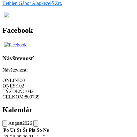
Bethlen Gábor Alapkezelő Zrt.
Facebook
Návštevnosť
Návštevnosť:
ONLINE:
0
DNES:
102
TÝŽDEŇ:
1042
CELKOM:
809739
Kalendár
August
2026
Po
Ut
St
Št
Pia
So
Ne
27
28
29
30
31
1
2