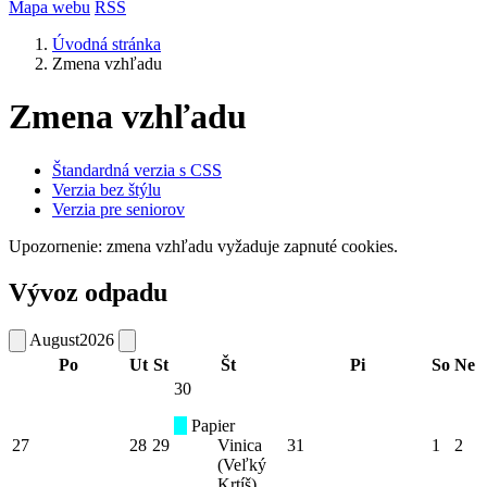
Mapa webu
RSS
Úvodná stránka
Zmena vzhľadu
Zmena vzhľadu
Štandardná verzia s CSS
Verzia bez štýlu
Verzia pre seniorov
Upozornenie: zmena vzhľadu vyžaduje zapnuté cookies.
Vývoz odpadu
August
2026
Po
Ut
St
Št
Pi
So
Ne
30
Papier
27
28
29
Vinica
31
1
2
(Veľký
Krtíš)