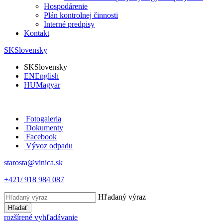
Hospodárenie
Plán kontrolnej činnosti
Interné predpisy
Kontakt
SK
Slovensky
SK
Slovensky
EN
English
HU
Magyar
Fotogaleria
Dokumenty
Facebook
Vývoz odpadu
starosta@vinica.sk
+421/ 918 984 087
Hľadaný výraz
Hľadať
rozšírené vyhľadávanie