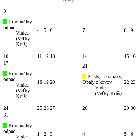
3
Komunálny
odpad
4
5
6
7
8
9
Vinica
(Veľký
Krtíš)
10
11
12
13
14
15
16
17
21
Komunálny
Plasty, Tetrapaky,
odpad
18
19
20
Obaly z kovov
22
23
Vinica
Vinica
(Veľký
(Veľký Krtíš)
Krtíš)
24
25
26
27
28
29
30
31
Komunálny
odpad
1
2
3
4
5
6
Vinica