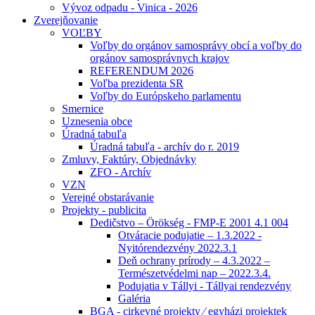
Vývoz odpadu - Vinica - 2026
Zverejňovanie
VOĽBY
Voľby do orgánov samosprávy obcí a voľby do
orgánov samosprávnych krajov
REFERENDUM 2026
Voľba prezidenta SR
Voľby do Európskeho parlamentu
Smernice
Uznesenia obce
Úradná tabuľa
Úradná tabuľa - archív do r. 2019
Zmluvy, Faktúry, Objednávky
ZFO - Archív
VZN
Verejné obstarávanie
Projekty - publicita
Dedičstvo – Örökség - FMP-E 2001 4.1 004
Otváracie podujatie – 1.3.2022 -
Nyitórendezvény 2022.3.1
Deň ochrany prírody – 4.3.2022 –
Természetvédelmi nap – 2022.3.4.
Podujatia v Tállyi - Tállyai rendezvény
Galéria
BGA - cirkevné projekty ⁄ egyházi projektek