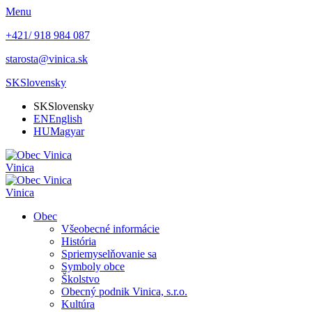
Menu
+421/ 918 984 087
starosta@vinica.sk
SK
Slovensky
SK
Slovensky
EN
English
HU
Magyar
Vinica
Vinica
Obec
Všeobecné informácie
História
Spriemyselňovanie sa
Symboly obce
Školstvo
Obecný podnik Vinica, s.r.o.
Kultúra