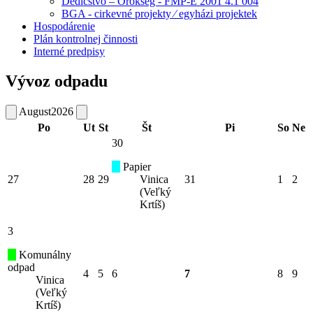
Dedičstvo – Örökség - FMP-E 2001 4.1 004
BGA - cirkevné projekty ⁄ egyházi projektek
Hospodárenie
Plán kontrolnej činnosti
Interné predpisy
Vývoz odpadu
August
2026
Po
Ut
St
Št
Pi
So
Ne
30
Papier
27
28
29
Vinica
31
1
2
(Veľký
Krtíš)
3
Komunálny
odpad
4
5
6
7
8
9
Vinica
(Veľký
Krtíš)