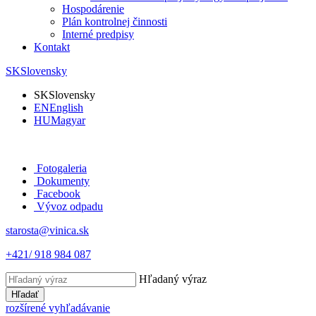
Hospodárenie
Plán kontrolnej činnosti
Interné predpisy
Kontakt
SK
Slovensky
SK
Slovensky
EN
English
HU
Magyar
Fotogaleria
Dokumenty
Facebook
Vývoz odpadu
starosta@vinica.sk
+421/ 918 984 087
Hľadaný výraz
Hľadať
rozšírené vyhľadávanie