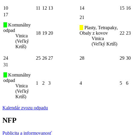
10
11
12
13
14
15
16
17
21
Komunálny
Plasty, Tetrapaky,
odpad
18
19
20
Obaly z kovov
22
23
Vinica
Vinica
(Veľký
(Veľký Krtíš)
Krtíš)
24
25
26
27
28
29
30
31
Komunálny
odpad
1
2
3
4
5
6
Vinica
(Veľký
Krtíš)
Kalendár zvozu odpadu
NFP
Publicita a informovanosť