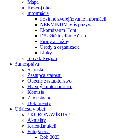
Mapa
Rozvoj obce
Informácie
Povinné zverejňovanie informácií
NEKVINUM Vás pozýva
Ekomúzeum Hont
Dôležité telefónne čísla
Firmy a služby
Úrady a organizácie
Linky
Slovak Region
Samospráva
Starosta
Zástupca starostu
Obecné zastupiteľstvo
Hlavný kontrolór obce
Komisie
Zamestnanci
Dokumenty
Udalosti v obci
! KORONAVÍRUS !
Aktuality
Kalendár akcií
Fotogaléria
Rok 2023