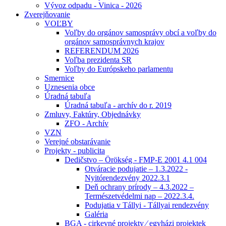
Vývoz odpadu - Vinica - 2026
Zverejňovanie
VOĽBY
Voľby do orgánov samosprávy obcí a voľby do
orgánov samosprávnych krajov
REFERENDUM 2026
Voľba prezidenta SR
Voľby do Európskeho parlamentu
Smernice
Uznesenia obce
Úradná tabuľa
Úradná tabuľa - archív do r. 2019
Zmluvy, Faktúry, Objednávky
ZFO - Archív
VZN
Verejné obstarávanie
Projekty - publicita
Dedičstvo – Örökség - FMP-E 2001 4.1 004
Otváracie podujatie – 1.3.2022 -
Nyitórendezvény 2022.3.1
Deň ochrany prírody – 4.3.2022 –
Természetvédelmi nap – 2022.3.4.
Podujatia v Tállyi - Tállyai rendezvény
Galéria
BGA - cirkevné projekty ⁄ egyházi projektek