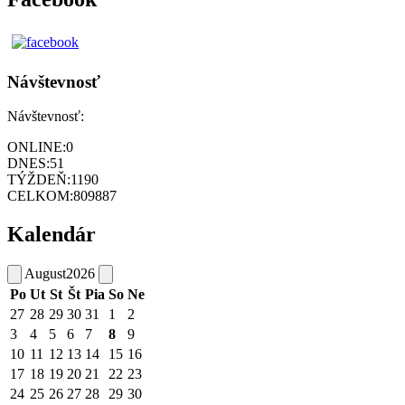
Návštevnosť
Návštevnosť:
ONLINE:
0
DNES:
51
TÝŽDEŇ:
1190
CELKOM:
809887
Kalendár
August
2026
Po
Ut
St
Št
Pia
So
Ne
27
28
29
30
31
1
2
3
4
5
6
7
8
9
10
11
12
13
14
15
16
17
18
19
20
21
22
23
24
25
26
27
28
29
30