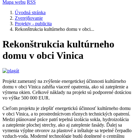
Mapa webu
RSS
Úvodná stránka
Zverejňovanie
Projekty - publicita
Rekonštrukcia kultúrneho domu v obci...
Rekonštrukcia kultúrneho
domu v obci Vinica
Projekt zameraný na zvýšenie energetickej účinnosti kultúrneho
domu v obci Vinica zahŕňa viaceré opatrenia, ako sú zateplenie a
výmena okien. Celkové náklady na projekt sú podporené dotáciou
vo výške 500 000 EUR.
Cieľom projektu je zlepšiť energetickú účinnosť kultúrneho domu
v obci Vinica, a to prostredníctvom rôznych technických opatrení.
Medzi plánované práce patrí tepelná izolácia sokla, hydroizolácia
a zateplenie plochej strechy, ako aj zateplenie fasády. Ďalej sa
vymenia výplne otvorov za plastové a inštaluje sa tepelné čerpadlo
vzduch-voda. Moderné technológie budú doplnené o centrálnu