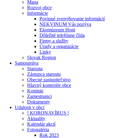
Mapa
Rozvoj obce
Informácie
Povinné zverejňovanie informácií
NEKVINUM Vás pozýva
Ekomúzeum Hont
Dôležité telefónne čísla
Firmy a služby
Úrady a organizácie
Linky
Slovak Region
Samospráva
Starosta
Zástupca starostu
Obecné zastupiteľstvo
Hlavný kontrolór obce
Komisie
Zamestnanci
Dokumenty
Udalosti v obci
! KORONAVÍRUS !
Aktuality
Kalendár akcií
Fotogaléria
Rok 2023