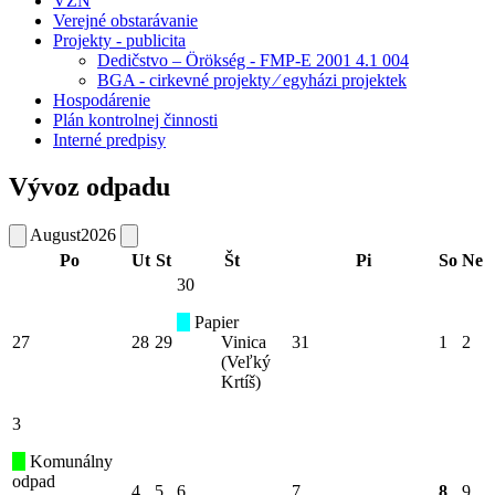
VZN
Verejné obstarávanie
Projekty - publicita
Dedičstvo – Örökség - FMP-E 2001 4.1 004
BGA - cirkevné projekty ⁄ egyházi projektek
Hospodárenie
Plán kontrolnej činnosti
Interné predpisy
Vývoz odpadu
August
2026
Po
Ut
St
Št
Pi
So
Ne
30
Papier
27
28
29
Vinica
31
1
2
(Veľký
Krtíš)
3
Komunálny
odpad
4
5
6
7
8
9