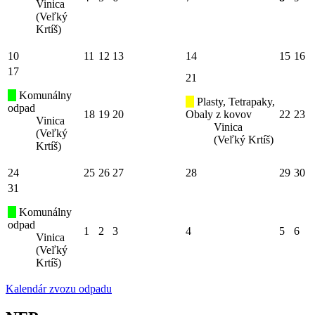
Vinica
(Veľký
Krtíš)
10
11
12
13
14
15
16
17
21
Komunálny
Plasty, Tetrapaky,
odpad
18
19
20
Obaly z kovov
22
23
Vinica
Vinica
(Veľký
(Veľký Krtíš)
Krtíš)
24
25
26
27
28
29
30
31
Komunálny
odpad
1
2
3
4
5
6
Vinica
(Veľký
Krtíš)
Kalendár zvozu odpadu