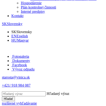
Hospodárenie
Plán kontrolnej činnosti
Interné predpisy
Kontakt
SK
Slovensky
SK
Slovensky
EN
English
HU
Magyar
Fotogaleria
Dokumenty
Facebook
Vývoz odpadu
starosta@vinica.sk
+421/ 918 984 087
Hľadaný výraz
Hľadať
rozšírené vyhľadávanie