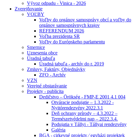
Vývoz odpadu - Vinica - 2026
Zverejňovanie
VOĽBY
Voľby do orgánov samosprávy obcí a voľby do
orgánov samosprávnych krajov
REFERENDUM 2026
Voľba prezidenta SR
Voľby do Európskeho parlamentu
Smernice
Uznesenia obce
Úradná tabuľa
Úradná tabuľa - archív do r. 2019
Zmluvy, Faktúry, Objednávky
ZFO - Archív
VZN
Verejné obstarávanie
Projekty - publicita
Dedičstvo – Örökség - FMP-E 2001 4.1 004
Otváracie podujatie – 1.3.2022 -
Nyitórendezvény 2022.3.1
Deň ochrany prírody – 4.3.2022 –
Természetvédelmi nap – 2022.3.4.
Podujatia v Tállyi - Tállyai rendezvény
Galéria
BGA - cirkevné projekty ⁄ egyházi projektek