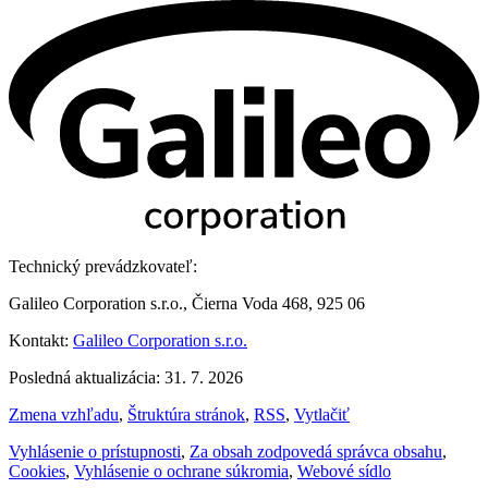
Technický prevádzkovateľ:
Galileo Corporation s.r.o., Čierna Voda 468, 925 06
Kontakt:
Galileo Corporation s.r.o.
Posledná aktualizácia: 31. 7. 2026
Zmena vzhľadu
,
Štruktúra stránok
,
RSS
,
Vytlačiť
Vyhlásenie o prístupnosti
,
Za obsah zodpovedá správca obsahu
,
Cookies
,
Vyhlásenie o ochrane súkromia
,
Webové sídlo