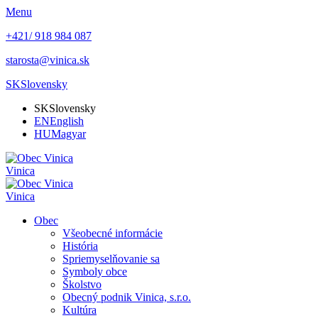
Menu
+421/ 918 984 087
starosta@vinica.sk
SK
Slovensky
SK
Slovensky
EN
English
HU
Magyar
Vinica
Vinica
Obec
Všeobecné informácie
História
Spriemyselňovanie sa
Symboly obce
Školstvo
Obecný podnik Vinica, s.r.o.
Kultúra