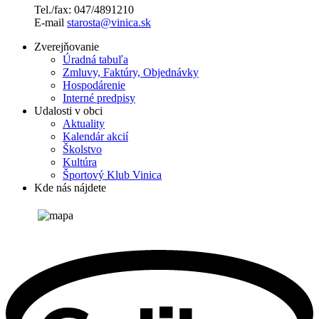
Tel./fax: 047/4891210
E-mail
starosta@vinica.sk
Zverejňovanie
Úradná tabuľa
Zmluvy, Faktúry, Objednávky
Hospodárenie
Interné predpisy
Udalosti v obci
Aktuality
Kalendár akcií
Školstvo
Kultúra
Športový Klub Vinica
Kde nás nájdete