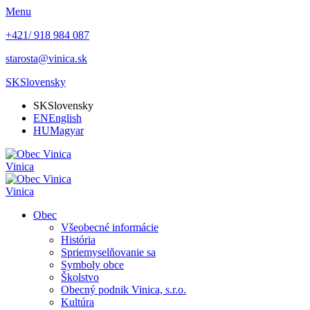
Menu
+421/ 918 984 087
starosta@vinica.sk
SK
Slovensky
SK
Slovensky
EN
English
HU
Magyar
Vinica
Vinica
Obec
Všeobecné informácie
História
Spriemyselňovanie sa
Symboly obce
Školstvo
Obecný podnik Vinica, s.r.o.
Kultúra