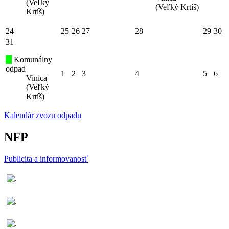
(Veľký
(Veľký Krtíš)
Krtíš)
24
25
26
27
28
29
30
31
Komunálny
odpad
1
2
3
4
5
6
Vinica
(Veľký
Krtíš)
Kalendár zvozu odpadu
NFP
Publicita a informovanosť