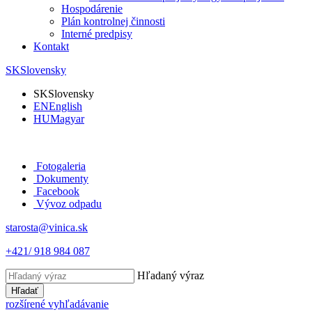
Hospodárenie
Plán kontrolnej činnosti
Interné predpisy
Kontakt
SK
Slovensky
SK
Slovensky
EN
English
HU
Magyar
Fotogaleria
Dokumenty
Facebook
Vývoz odpadu
starosta@vinica.sk
+421/ 918 984 087
Hľadaný výraz
Hľadať
rozšírené vyhľadávanie