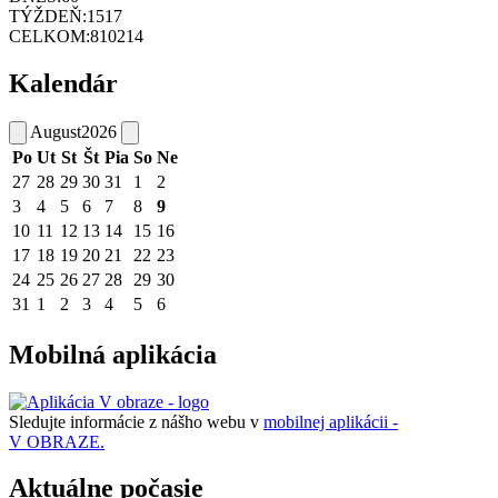
TÝŽDEŇ:
1517
CELKOM:
810214
Kalendár
August
2026
Po
Ut
St
Št
Pia
So
Ne
27
28
29
30
31
1
2
3
4
5
6
7
8
9
10
11
12
13
14
15
16
17
18
19
20
21
22
23
24
25
26
27
28
29
30
31
1
2
3
4
5
6
Mobilná aplikácia
Sledujte informácie z nášho webu v
mobilnej aplikácii -
V OBRAZE.
Aktuálne počasie