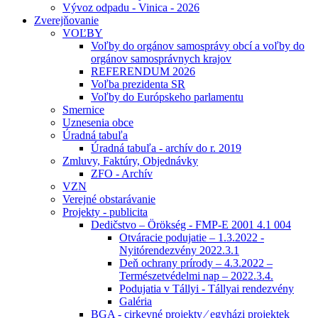
Vývoz odpadu - Vinica - 2026
Zverejňovanie
VOĽBY
Voľby do orgánov samosprávy obcí a voľby do
orgánov samosprávnych krajov
REFERENDUM 2026
Voľba prezidenta SR
Voľby do Európskeho parlamentu
Smernice
Uznesenia obce
Úradná tabuľa
Úradná tabuľa - archív do r. 2019
Zmluvy, Faktúry, Objednávky
ZFO - Archív
VZN
Verejné obstarávanie
Projekty - publicita
Dedičstvo – Örökség - FMP-E 2001 4.1 004
Otváracie podujatie – 1.3.2022 -
Nyitórendezvény 2022.3.1
Deň ochrany prírody – 4.3.2022 –
Természetvédelmi nap – 2022.3.4.
Podujatia v Tállyi - Tállyai rendezvény
Galéria
BGA - cirkevné projekty ⁄ egyházi projektek