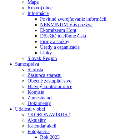
Mapa
Rozvoj obce
Informácie
Povinné zverejňovanie informácií
NEKVINUM Vás pozýva
Ekomúzeum Hont
Dôležité telefónne čísla
Firmy a služby
Úrady a organizácie
Linky
Slovak Region
Samospráva
Starosta
Zástupca starostu
Obecné zastupiteľstvo
Hlavný kontrolór obce
Komisie
Zamestnanci
Dokumenty
Udalosti v obci
! KORONAVÍRUS !
Aktuality
Kalendár akcií
Fotogaléria
Rok 2023