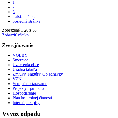
1
2
3
ďalšia stránka
posledná stránka
Zobrazené
1
-
20
z 53
Zobraziť všetko
Zverejňovanie
VOĽBY
Smernice
Uznesenia obce
Úradná tabuľa
Zmluvy, Faktúry, Objednávky
VZN
Verejné obstarávanie
Projekty - publicita
Hospodárenie
Plán kontrolnej činnosti
Interné predpisy
Vývoz odpadu