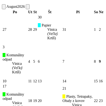
August
2026
Po
Ut
St
Št
Pi
So
Ne
30
Papier
27
28
29
Vinica
31
1
2
(Veľký
Krtíš)
3
Komunálny
odpad
4
5
6
7
8
9
Vinica
(Veľký
Krtíš)
10
11
12
13
14
15
16
17
21
Komunálny
Plasty, Tetrapaky,
odpad
18
19
20
Obaly z kovov
22
23
Vinica
Vinica