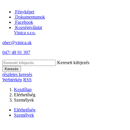
Fényképet
Dokumentumok
Facebook
Kozségiválalat
Vinica s.r.o.
obec@vinica.sk
047/ 48 91 397
Keresett kifejezés
Keresés
részletes keresés
Webtérkép
RSS
Kezdőlap
Elérhetőség
Személyek
Elérhetőség
Személyek