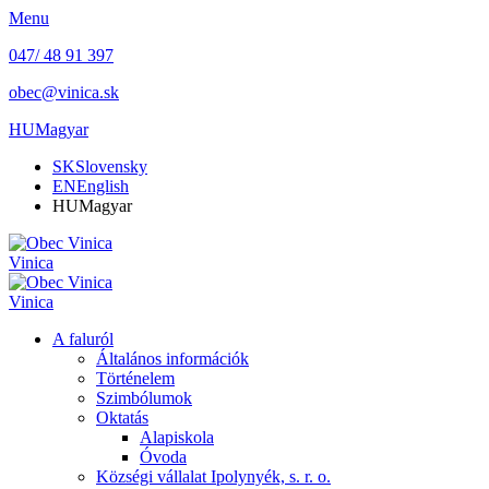
Menu
047/ 48 91 397
obec@vinica.sk
HU
Magyar
SK
Slovensky
EN
English
HU
Magyar
Vinica
Vinica
A faluról
Általános információk
Történelem
Szimbólumok
Oktatás
Alapiskola
Óvoda
Községi vállalat Ipolynyék, s. r. o.