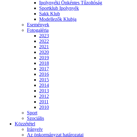
Ipolynyéki Önkéntes Tűzoltóság
Sportklub Ipolynyék
Sakk Klub
Modellezők Klubja
Események
Fotogaléria
2023
2022
2021
2020
2019
2018
2017
2016
2015
2014
2013
2012
2011
2010
Sport
Szociális
Közzététel
Irányelv
Az önkormányzat határozatai