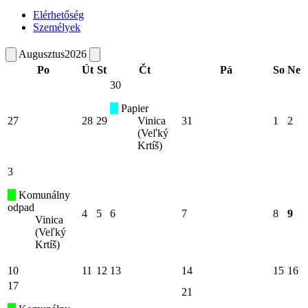
Elérhetőség
Személyek
Augusztus
2026
Po
Út
St
Čt
Pá
So
Ne
30
Papier
27
28
29
Vinica
31
1
2
(Veľký
Krtíš)
3
Komunálny
odpad
4
5
6
7
8
9
Vinica
(Veľký
Krtíš)
10
11
12
13
14
15
16
17
21