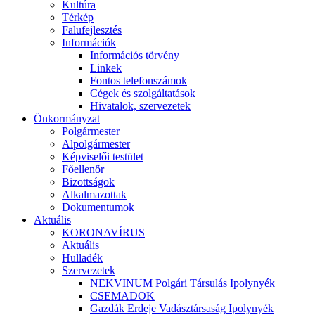
Kultúra
Térkép
Falufejlesztés
Információk
Információs törvény
Linkek
Fontos telefonszámok
Cégek és szolgáltatások
Hivatalok, szervezetek
Önkormányzat
Polgármester
Alpolgármester
Képviselői testület
Főellenőr
Bizottságok
Alkalmazottak
Dokumentumok
Aktuális
KORONAVÍRUS
Aktuális
Hulladék
Szervezetek
NEKVINUM Polgári Társulás Ipolynyék
CSEMADOK
Gazdák Erdeje Vadásztársaság Ipolynyék