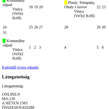
Komunálny
Plasty, Tetrapaky,
odpad
18
19
20
Obaly z kovov
22
23
Vinica
Vinica
(Veľký
(Veľký Krtíš)
Krtíš)
24
25
26
27
28
29
30
31
Komunálny
odpad
1
2
3
4
5
6
Vinica
(Veľký
Krtíš)
Kalendář svozu odpadu
Látogatottság
Látogatottság:
ONLINE:
0
MA:
126
A HÉTEN:
1583
ÖSSZESEN:
810280