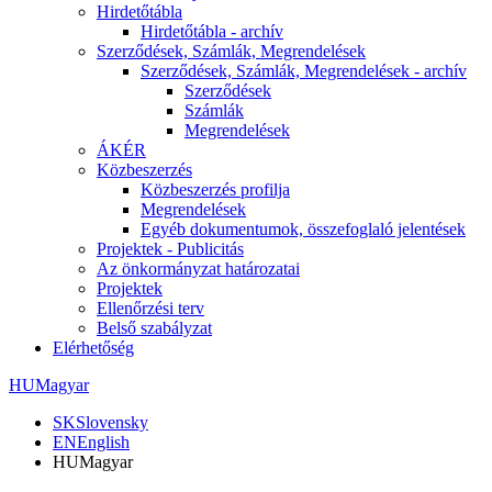
Hirdetőtábla
Hirdetőtábla - archív
Szerződések, Számlák, Megrendelések
Szerződések, Számlák, Megrendelések - archív
Szerződések
Számlák
Megrendelések
ÁKÉR
Közbeszerzés
Közbeszerzés profilja
Megrendelések
Egyéb dokumentumok, összefoglaló jelentések
Projektek - Publicitás
Az önkormányzat határozatai
Projektek
Ellenőrzési terv
Belső szabályzat
Elérhetőség
HU
Magyar
SK
Slovensky
EN
English
HU
Magyar