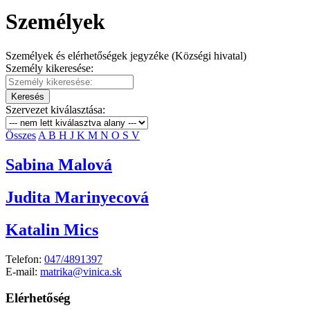
Személyek
Személyek és elérhetőségek jegyzéke (Községi hivatal)
Személy kikeresése:
Keresés
Szervezet kiválasztása:
Összes
A
B
H
J
K
M
N
O
S
V
Sabina Malová
Judita Marinyecová
Katalin Mics
Telefon:
047/4891397
E-mail:
matrika@vinica.sk
Elérhetőség