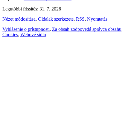
Legutóbbi frissítés: 31. 7. 2026
Nézet módosítása
,
Oldalak szerkezete
,
RSS
,
Nyomtatás
Vyhlásenie o prístupnosti
,
Za obsah zodpovedá správca obsahu
,
Cookies
,
Webové sídlo