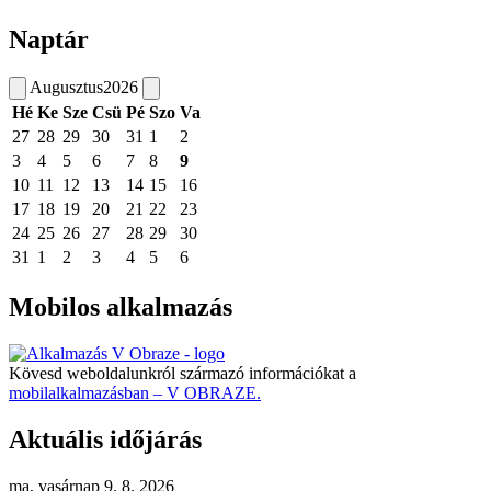
Naptár
Augusztus
2026
Hé
Ke
Sze
Csü
Pé
Szo
Va
27
28
29
30
31
1
2
3
4
5
6
7
8
9
10
11
12
13
14
15
16
17
18
19
20
21
22
23
24
25
26
27
28
29
30
31
1
2
3
4
5
6
Mobilos alkalmazás
Kövesd weboldalunkról származó információkat a
mobilalkalmazásban – V OBRAZE.
Aktuális időjárás
ma, vasárnap 9. 8. 2026