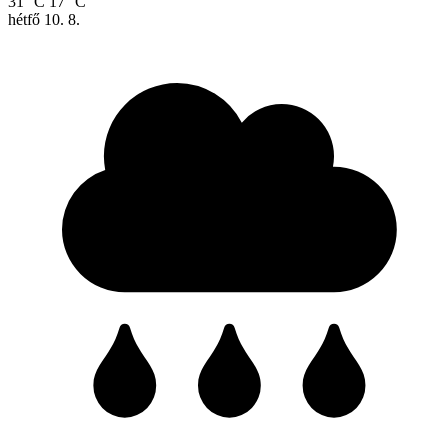
31 °C
17 °C
hétfő
10. 8.