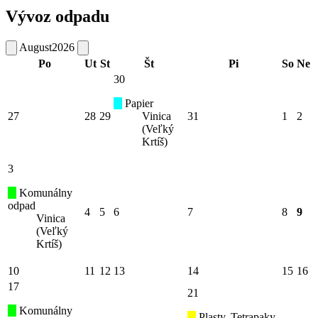
Vývoz odpadu
August
2026
Po
Ut
St
Št
Pi
So
Ne
30
Papier
27
28
29
Vinica
31
1
2
(Veľký
Krtíš)
3
Komunálny
odpad
4
5
6
7
8
9
Vinica
(Veľký
Krtíš)
10
11
12
13
14
15
16
17
21
Komunálny
Plasty, Tetrapaky,