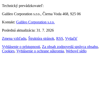
Technický prevádzkovateľ:
Galileo Corporation s.r.o., Čierna Voda 468, 925 06
Kontakt:
Galileo Corporation s.r.o.
Posledná aktualizácia: 31. 7. 2026
Zmena vzhľadu
,
Štruktúra stránok
,
RSS
,
Vytlačiť
Vyhlásenie o prístupnosti
,
Za obsah zodpovedá správca obsahu
,
Cookies
,
Vyhlásenie o ochrane súkromia
,
Webové sídlo