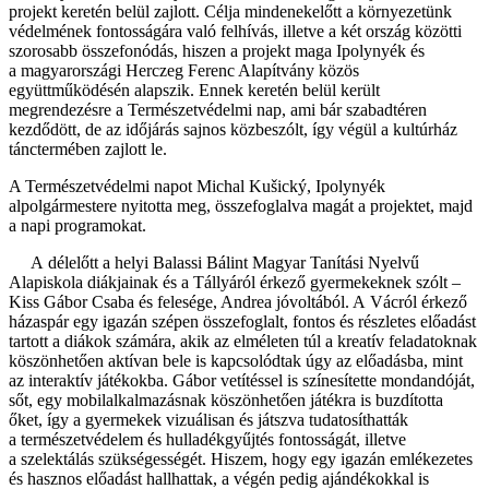
projekt keretén belül zajlott. Célja mindenekelőtt a környezetünk
védelmének fontosságára való felhívás, illetve a két ország közötti
szorosabb összefonódás, hiszen a projekt maga Ipolynyék és
a magyarországi Herczeg Ferenc Alapítvány közös
együttműködésén alapszik. Ennek keretén belül került
megrendezésre a Természetvédelmi nap, ami bár szabadtéren
kezdődött, de az időjárás sajnos közbeszólt, így végül a kultúrház
tánctermében zajlott le.
A Természetvédelmi napot Michal Kušický, Ipolynyék
alpolgármestere nyitotta meg, összefoglalva magát a projektet, majd
a napi programokat.
A délelőtt a helyi Balassi Bálint Magyar Tanítási Nyelvű
Alapiskola diákjainak és a Tállyáról érkező gyermekeknek szólt –
Kiss Gábor Csaba és felesége, Andrea jóvoltából. A Vácról érkező
házaspár egy igazán szépen összefoglalt, fontos és részletes előadást
tartott a diákok számára, akik az elméleten túl a kreatív feladatoknak
köszönhetően aktívan bele is kapcsolódtak úgy az előadásba, mint
az interaktív játékokba. Gábor vetítéssel is színesítette mondandóját,
sőt, egy mobilalkalmazásnak köszönhetően játékra is buzdította
őket, így a gyermekek vizuálisan és játszva tudatosíthatták
a természetvédelem és hulladékgyűjtés fontosságát, illetve
a szelektálás szükségességét. Hiszem, hogy egy igazán emlékezetes
és hasznos előadást hallhattak, a végén pedig ajándékokkal is