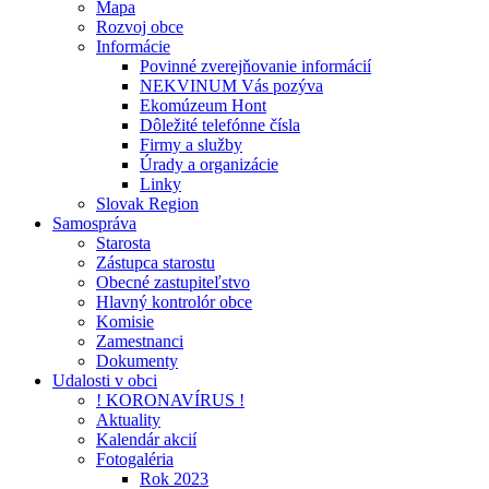
Mapa
Rozvoj obce
Informácie
Povinné zverejňovanie informácií
NEKVINUM Vás pozýva
Ekomúzeum Hont
Dôležité telefónne čísla
Firmy a služby
Úrady a organizácie
Linky
Slovak Region
Samospráva
Starosta
Zástupca starostu
Obecné zastupiteľstvo
Hlavný kontrolór obce
Komisie
Zamestnanci
Dokumenty
Udalosti v obci
! KORONAVÍRUS !
Aktuality
Kalendár akcií
Fotogaléria
Rok 2023