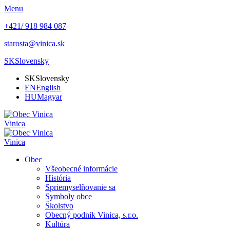
Menu
+421/ 918 984 087
starosta@vinica.sk
SK
Slovensky
SK
Slovensky
EN
English
HU
Magyar
Vinica
Vinica
Obec
Všeobecné informácie
História
Spriemyselňovanie sa
Symboly obce
Školstvo
Obecný podnik Vinica, s.r.o.
Kultúra