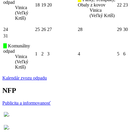
odpad
18
19
20
Obaly z kovov
22
23
Vinica
Vinica
(Veľký
(Veľký Krtíš)
Krtíš)
24
25
26
27
28
29
30
31
Komunálny
odpad
1
2
3
4
5
6
Vinica
(Veľký
Krtíš)
Kalendár zvozu odpadu
NFP
Publicita a informovanosť