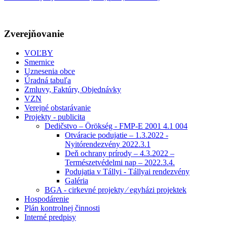
Zverejňovanie
VOĽBY
Smernice
Uznesenia obce
Úradná tabuľa
Zmluvy, Faktúry, Objednávky
VZN
Verejné obstarávanie
Projekty - publicita
Dedičstvo – Örökség - FMP-E 2001 4.1 004
Otváracie podujatie – 1.3.2022 -
Nyitórendezvény 2022.3.1
Deň ochrany prírody – 4.3.2022 –
Természetvédelmi nap – 2022.3.4.
Podujatia v Tállyi - Tállyai rendezvény
Galéria
BGA - cirkevné projekty ⁄ egyházi projektek
Hospodárenie
Plán kontrolnej činnosti
Interné predpisy