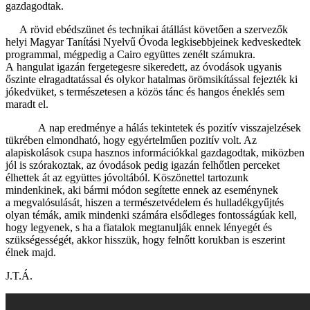
gazdagodtak.
A rövid ebédszünet és technikai átállást követően a szervezők
helyi Magyar Tanítási Nyelvű Óvoda legkisebbjeinek kedveskedtek
programmal, mégpedig a Cairo együttes zenélt számukra.
A hangulat igazán fergetegesre sikeredett, az óvodások ugyanis
őszinte elragadtatással és olykor hatalmas örömsikítással fejezték ki
jókedvüket, s természetesen a közös tánc és hangos éneklés sem
maradt el.
A nap eredménye a hálás tekintetek és pozitív visszajelzések
tükrében elmondható, hogy egyértelműen pozitív volt. Az
alapiskolások csupa hasznos információkkal gazdagodtak, miközben
jól is szórakoztak, az óvodások pedig igazán felhőtlen perceket
élhettek át az együttes jóvoltából. Köszönettel tartozunk
mindenkinek, aki bármi módon segítette ennek az eseménynek
a megvalósulását, hiszen a természetvédelem és hulladékgyűjtés
olyan témák, amik mindenki számára elsődleges fontosságúak kell,
hogy legyenek, s ha a fiatalok megtanulják ennek lényegét és
szükségességét, akkor hisszük, hogy felnőtt korukban is eszerint
élnek majd.
J.T.Á.