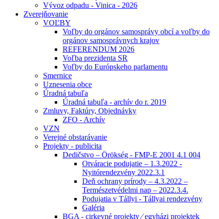
Vývoz odpadu - Vinica - 2026
Zverejňovanie
VOĽBY
Voľby do orgánov samosprávy obcí a voľby do
orgánov samosprávnych krajov
REFERENDUM 2026
Voľba prezidenta SR
Voľby do Európskeho parlamentu
Smernice
Uznesenia obce
Úradná tabuľa
Úradná tabuľa - archív do r. 2019
Zmluvy, Faktúry, Objednávky
ZFO - Archív
VZN
Verejné obstarávanie
Projekty - publicita
Dedičstvo – Örökség - FMP-E 2001 4.1 004
Otváracie podujatie – 1.3.2022 -
Nyitórendezvény 2022.3.1
Deň ochrany prírody – 4.3.2022 –
Természetvédelmi nap – 2022.3.4.
Podujatia v Tállyi - Tállyai rendezvény
Galéria
BGA - cirkevné projekty ⁄ egyházi projektek