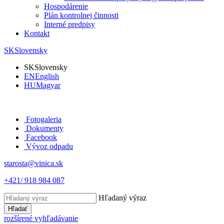
Hospodárenie
Plán kontrolnej činnosti
Interné predpisy
Kontakt
SK
Slovensky
SK
Slovensky
EN
English
HU
Magyar
Fotogaleria
Dokumenty
Facebook
Vývoz odpadu
starosta@vinica.sk
+421/ 918 984 087
Hľadaný výraz
Hľadať
rozšírené vyhľadávanie