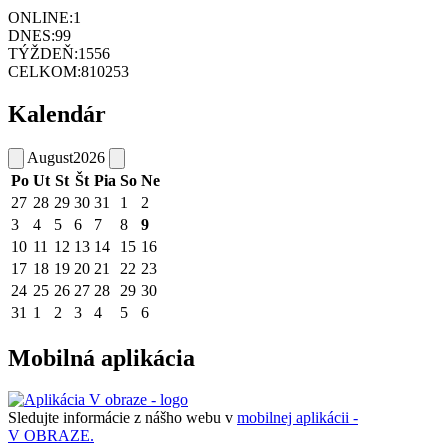
ONLINE:
1
DNES:
99
TÝŽDEŇ:
1556
CELKOM:
810253
Kalendár
August
2026
Po
Ut
St
Št
Pia
So
Ne
27
28
29
30
31
1
2
3
4
5
6
7
8
9
10
11
12
13
14
15
16
17
18
19
20
21
22
23
24
25
26
27
28
29
30
31
1
2
3
4
5
6
Mobilná aplikácia
Sledujte informácie z nášho webu v
mobilnej aplikácii -
V OBRAZE.