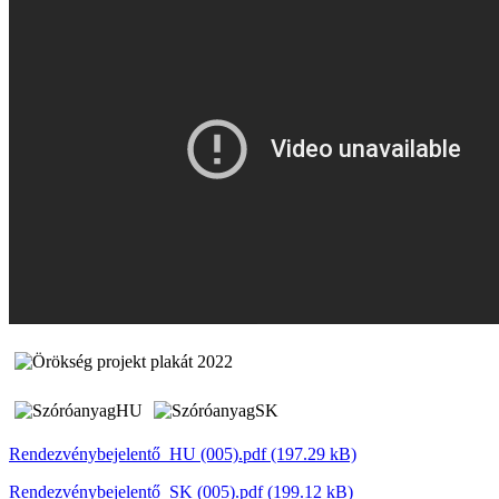
Rendezvénybejelentő_HU (005).pdf (197.29 kB)
Rendezvénybejelentő_SK (005).pdf (199.12 kB)