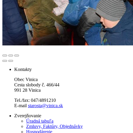
Kontakty
Obec Vinica
Cesta slobody č. 466/44
991 28 Vinica
Tel./fax: 047/4891210
E-mail
starosta@vinica.sk
Zverejňovanie
Úradná tabuľa
Zmluvy, Faktúry, Objednávky
Hospodárenie