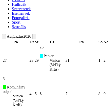
Hulladék
Szervezetek
Események
Fotogaléria
Sport
Szociális
Augusztus
2026
Po
Út
St
Čt
Pá
So
Ne
30
Papier
27
28
29
Vinica
31
1
2
(Veľký
Krtíš)
3
Komunálny
odpad
4
5
6
7
8
9
Vinica
(Veľký
Krtíš)