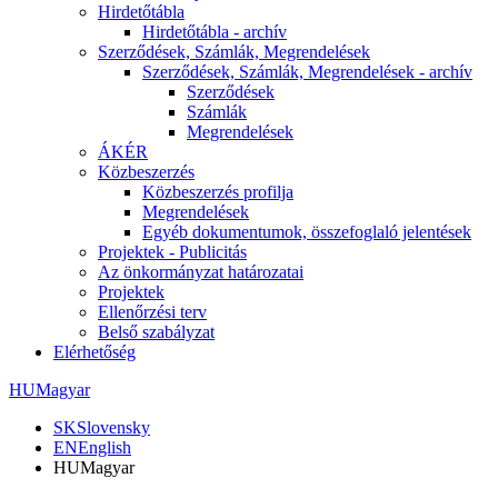
Hirdetőtábla
Hirdetőtábla - archív
Szerződések, Számlák, Megrendelések
Szerződések, Számlák, Megrendelések - archív
Szerződések
Számlák
Megrendelések
ÁKÉR
Közbeszerzés
Közbeszerzés profilja
Megrendelések
Egyéb dokumentumok, összefoglaló jelentések
Projektek - Publicitás
Az önkormányzat határozatai
Projektek
Ellenőrzési terv
Belső szabályzat
Elérhetőség
HU
Magyar
SK
Slovensky
EN
English
HU
Magyar