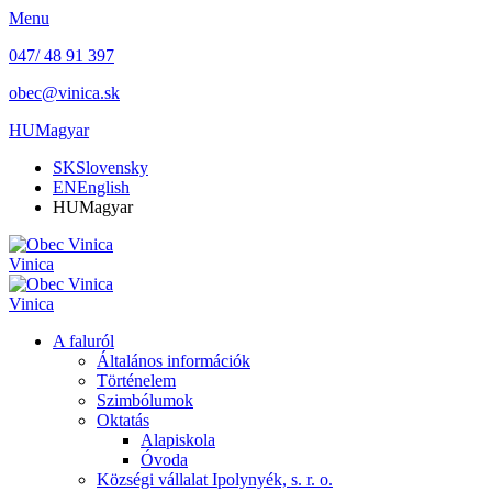
Menu
047/ 48 91 397
obec@vinica.sk
HU
Magyar
SK
Slovensky
EN
English
HU
Magyar
Vinica
Vinica
A faluról
Általános információk
Történelem
Szimbólumok
Oktatás
Alapiskola
Óvoda
Községi vállalat Ipolynyék, s. r. o.