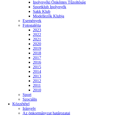
Ipolynyéki Önkéntes Tűzoltóság
Sportklub Ipolynyék
Sakk Klub
Modellezők Klubja
Események
Fotogaléria
2023
2022
2021
2020
2019
2018
2017
2016
2015
2014
2013
2012
2011
2010
Sport
Szociális
Közzététel
Irányelv
Az önkormányzat határozatai