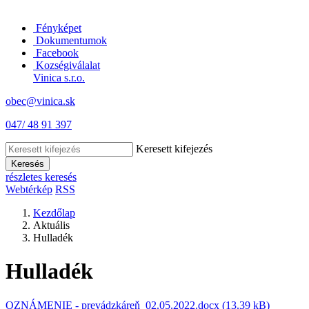
Fényképet
Dokumentumok
Facebook
Kozségiválalat
Vinica s.r.o.
obec@vinica.sk
047/ 48 91 397
Keresett kifejezés
Keresés
részletes keresés
Webtérkép
RSS
Kezdőlap
Aktuális
Hulladék
Hulladék
OZNÁMENIE - prevádzkáreň_02.05.2022.docx (13.39 kB)