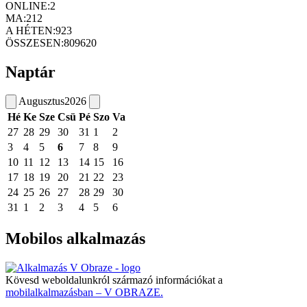
ONLINE:
2
MA:
212
A HÉTEN:
923
ÖSSZESEN:
809620
Naptár
Augusztus
2026
Hé
Ke
Sze
Csü
Pé
Szo
Va
27
28
29
30
31
1
2
3
4
5
6
7
8
9
10
11
12
13
14
15
16
17
18
19
20
21
22
23
24
25
26
27
28
29
30
31
1
2
3
4
5
6
Mobilos alkalmazás
Kövesd weboldalunkról származó információkat a
mobilalkalmazásban – V OBRAZE.