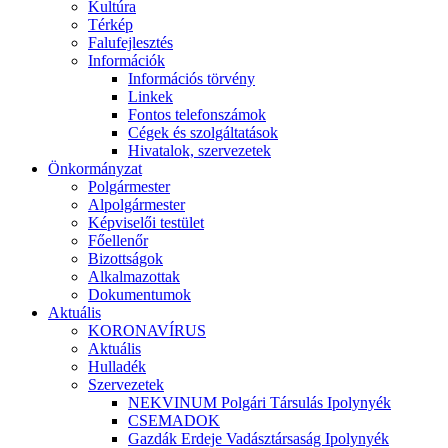
Kultúra
Térkép
Falufejlesztés
Információk
Információs törvény
Linkek
Fontos telefonszámok
Cégek és szolgáltatások
Hivatalok, szervezetek
Önkormányzat
Polgármester
Alpolgármester
Képviselői testület
Főellenőr
Bizottságok
Alkalmazottak
Dokumentumok
Aktuális
KORONAVÍRUS
Aktuális
Hulladék
Szervezetek
NEKVINUM Polgári Társulás Ipolynyék
CSEMADOK
Gazdák Erdeje Vadásztársaság Ipolynyék