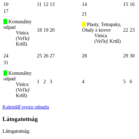
10
11
12
13
14
15
16
17
21
Komunálny
Plasty, Tetrapaky,
odpad
18
19
20
Obaly z kovov
22
23
Vinica
Vinica
(Veľký
(Veľký Krtíš)
Krtíš)
24
25
26
27
28
29
30
31
Komunálny
odpad
1
2
3
4
5
6
Vinica
(Veľký
Krtíš)
Kalendář svozu odpadu
Látogatottság
Látogatottság: