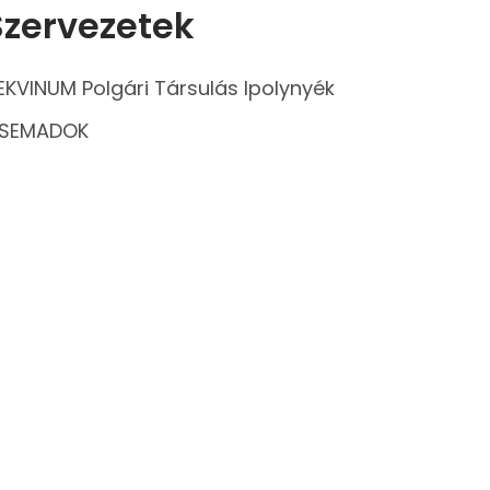
Szervezetek
EKVINUM Polgári Társulás Ipolynyék
SEMADOK
azdák Erdeje Vadásztársaság Ipolynyék