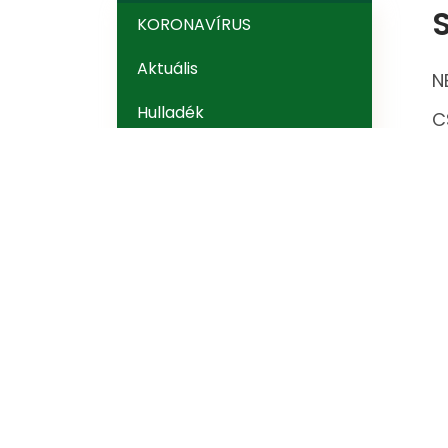
KORONAVÍRUS
Aktuális
N
Hulladék
C
Szervezetek
G
NEKVINUM Polgári
Társulás Ipolynyék
CSEMADOK
Gazdák Erdeje
Vadásztársaság
Ipolynyék
Ipolynyéki Önkéntes
Tűzoltóság