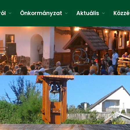
ról
Önkormányzat
Aktuális
Közzé