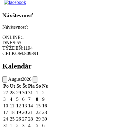
Návštevnosť
Návštevnosť:
ONLINE:
1
DNES:
55
TÝŽDEŇ:
1194
CELKOM:
809891
Kalendár
August
2026
Po
Ut
St
Št
Pia
So
Ne
27
28
29
30
31
1
2
3
4
5
6
7
8
9
10
11
12
13
14
15
16
17
18
19
20
21
22
23
24
25
26
27
28
29
30
31
1
2
3
4
5
6