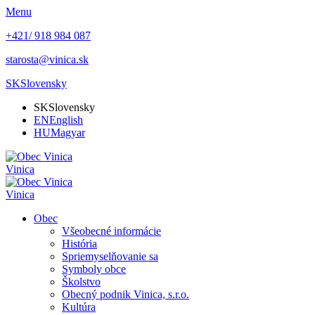
Menu
+421/ 918 984 087
starosta@vinica.sk
SK
Slovensky
SK
Slovensky
EN
English
HU
Magyar
Vinica
Vinica
Obec
Všeobecné informácie
História
Spriemyselňovanie sa
Symboly obce
Školstvo
Obecný podnik Vinica, s.r.o.
Kultúra