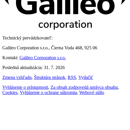
Technický prevádzkovateľ:
Galileo Corporation s.r.o., Čierna Voda 468, 925 06
Kontakt:
Galileo Corporation s.r.o.
Posledná aktualizácia: 31. 7. 2026
Zmena vzhľadu
,
Štruktúra stránok
,
RSS
,
Vytlačiť
Vyhlásenie o prístupnosti
,
Za obsah zodpovedá správca obsahu
,
Cookies
,
Vyhlásenie o ochrane súkromia
,
Webové sídlo