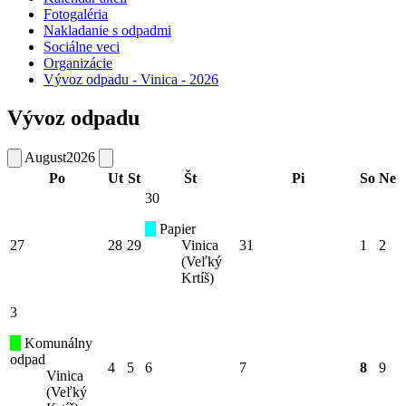
Fotogaléria
Nakladanie s odpadmi
Sociálne veci
Organizácie
Vývoz odpadu - Vinica - 2026
Vývoz odpadu
August
2026
Po
Ut
St
Št
Pi
So
Ne
30
Papier
27
28
29
Vinica
31
1
2
(Veľký
Krtíš)
3
Komunálny
odpad
4
5
6
7
8
9
Vinica
(Veľký