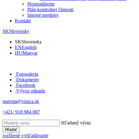
Hospodárenie
Plán kontrolnej činnosti
Interné predpisy
Kontakt
SK
Slovensky
SK
Slovensky
EN
English
HU
Magyar
Fotogaleria
Dokumenty
Facebook
Vývoz odpadu
starosta@vinica.sk
+421/ 918 984 087
Hľadaný výraz
Hľadať
rozšírené vyhľadávanie