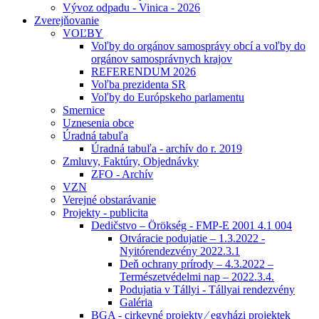
Vývoz odpadu - Vinica - 2026
Zverejňovanie
VOĽBY
Voľby do orgánov samosprávy obcí a voľby do
orgánov samosprávnych krajov
REFERENDUM 2026
Voľba prezidenta SR
Voľby do Európskeho parlamentu
Smernice
Uznesenia obce
Úradná tabuľa
Úradná tabuľa - archív do r. 2019
Zmluvy, Faktúry, Objednávky
ZFO - Archív
VZN
Verejné obstarávanie
Projekty - publicita
Dedičstvo – Örökség - FMP-E 2001 4.1 004
Otváracie podujatie – 1.3.2022 -
Nyitórendezvény 2022.3.1
Deň ochrany prírody – 4.3.2022 –
Természetvédelmi nap – 2022.3.4.
Podujatia v Tállyi - Tállyai rendezvény
Galéria
BGA - cirkevné projekty ⁄ egyházi projektek