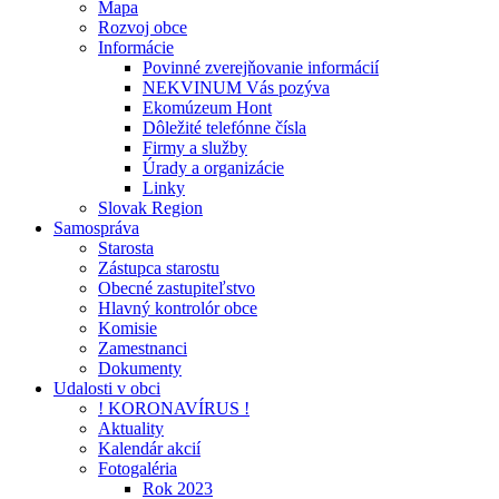
Mapa
Rozvoj obce
Informácie
Povinné zverejňovanie informácií
NEKVINUM Vás pozýva
Ekomúzeum Hont
Dôležité telefónne čísla
Firmy a služby
Úrady a organizácie
Linky
Slovak Region
Samospráva
Starosta
Zástupca starostu
Obecné zastupiteľstvo
Hlavný kontrolór obce
Komisie
Zamestnanci
Dokumenty
Udalosti v obci
! KORONAVÍRUS !
Aktuality
Kalendár akcií
Fotogaléria
Rok 2023