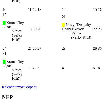
Krtíš)
10
11
12
13
14
15
16
17
21
Komunálny
Plasty, Tetrapaky,
odpad
18
19
20
Obaly z kovov
22
23
Vinica
Vinica
(Veľký
(Veľký Krtíš)
Krtíš)
24
25
26
27
28
29
30
31
Komunálny
odpad
1
2
3
4
5
6
Vinica
(Veľký
Krtíš)
Kalendár zvozu odpadu
NFP