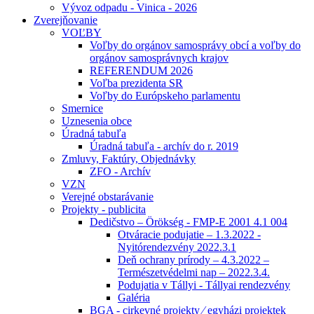
Vývoz odpadu - Vinica - 2026
Zverejňovanie
VOĽBY
Voľby do orgánov samosprávy obcí a voľby do
orgánov samosprávnych krajov
REFERENDUM 2026
Voľba prezidenta SR
Voľby do Európskeho parlamentu
Smernice
Uznesenia obce
Úradná tabuľa
Úradná tabuľa - archív do r. 2019
Zmluvy, Faktúry, Objednávky
ZFO - Archív
VZN
Verejné obstarávanie
Projekty - publicita
Dedičstvo – Örökség - FMP-E 2001 4.1 004
Otváracie podujatie – 1.3.2022 -
Nyitórendezvény 2022.3.1
Deň ochrany prírody – 4.3.2022 –
Természetvédelmi nap – 2022.3.4.
Podujatia v Tállyi - Tállyai rendezvény
Galéria
BGA - cirkevné projekty ⁄ egyházi projektek