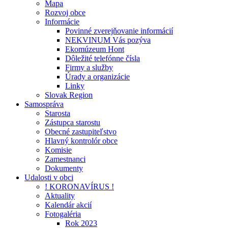
Mapa
Rozvoj obce
Informácie
Povinné zverejňovanie informácií
NEKVINUM Vás pozýva
Ekomúzeum Hont
Dôležité telefónne čísla
Firmy a služby
Úrady a organizácie
Linky
Slovak Region
Samospráva
Starosta
Zástupca starostu
Obecné zastupiteľstvo
Hlavný kontrolór obce
Komisie
Zamestnanci
Dokumenty
Udalosti v obci
! KORONAVÍRUS !
Aktuality
Kalendár akcií
Fotogaléria
Rok 2023