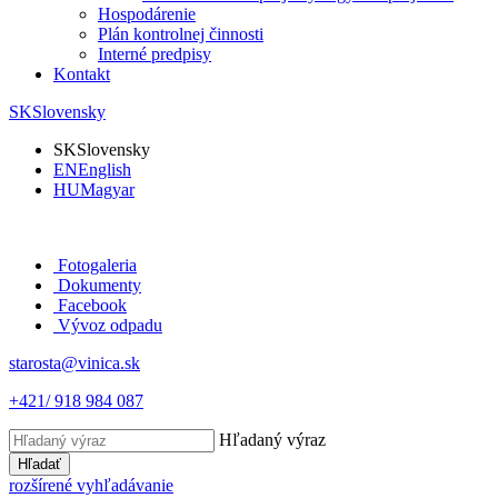
Hospodárenie
Plán kontrolnej činnosti
Interné predpisy
Kontakt
SK
Slovensky
SK
Slovensky
EN
English
HU
Magyar
Fotogaleria
Dokumenty
Facebook
Vývoz odpadu
starosta@vinica.sk
+421/ 918 984 087
Hľadaný výraz
Hľadať
rozšírené vyhľadávanie