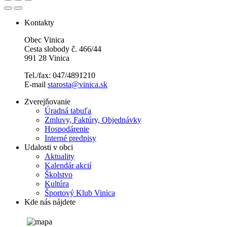
Kontakty
Obec Vinica
Cesta slobody č. 466/44
991 28 Vinica
Tel./fax: 047/4891210
E-mail
starosta@vinica.sk
Zverejňovanie
Úradná tabuľa
Zmluvy, Faktúry, Objednávky
Hospodárenie
Interné predpisy
Udalosti v obci
Aktuality
Kalendár akcií
Školstvo
Kultúra
Športový Klub Vinica
Kde nás nájdete