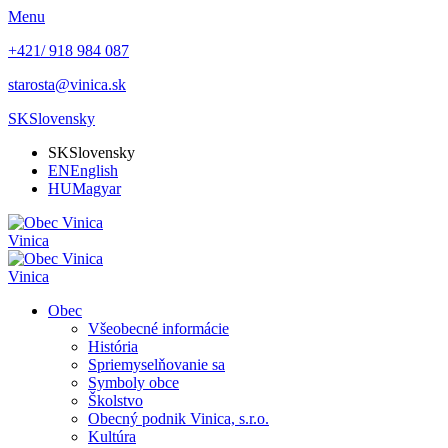
Menu
+421/ 918 984 087
starosta@vinica.sk
SK
Slovensky
SK
Slovensky
EN
English
HU
Magyar
Vinica
Vinica
Obec
Všeobecné informácie
História
Spriemyselňovanie sa
Symboly obce
Školstvo
Obecný podnik Vinica, s.r.o.
Kultúra