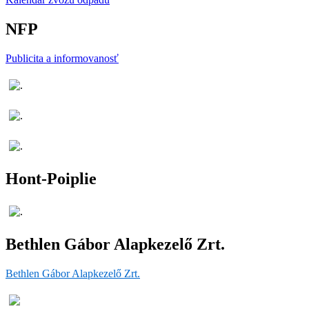
NFP
Publicita a informovanosť
Hont-Poiplie
Bethlen Gábor Alapkezelő Zrt.
Bethlen Gábor Alapkezelő Zrt.