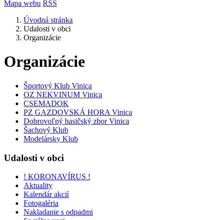
Mapa webu
RSS
Úvodná stránka
Udalosti v obci
Organizácie
Organizácie
Športový Klub Vinica
OZ NEKVINUM Vinica
CSEMADOK
PZ GAZDOVSKÁ HORA Vinica
Dobrovoľný hasičský zbor Vinica
Šachový Klub
Modelársky Klub
Udalosti v obci
! KORONAVÍRUS !
Aktuality
Kalendár akcií
Fotogaléria
Nakladanie s odpadmi