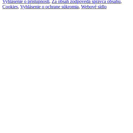
Vyhlásenie o prístupnosti
,
Za obsah zodpovedá správca obsahu
,
Cookies
,
Vyhlásenie o ochrane súkromia
,
Webové sídlo