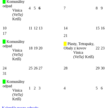
Komunálny
odpad
4
5
6
7
8
9
Vinica
(Veľký
Krtíš)
10
11
12
13
14
15
16
17
21
Komunálny
Plasty, Tetrapaky,
odpad
18
19
20
Obaly z kovov
22
23
Vinica
Vinica
(Veľký
(Veľký Krtíš)
Krtíš)
24
25
26
27
28
29
30
31
Komunálny
odpad
1
2
3
4
5
6
Vinica
(Veľký
Krtíš)
Kalendár zvozu odpadu