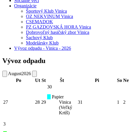
Sociálne veci
Organizácie
Športový Klub Vinica
OZ NEKVINUM Vinica
CSEMADOK
PZ GAZDOVSKÁ HORA Vinica
Dobrovoľný hasičský zbor Vinica
Šachový Klub
Modelársky Klub
Vývoz odpadu - Vinica - 2026
Vývoz odpadu
August
2026
Po
Ut
St
Št
Pi
So
Ne
30
Papier
27
28
29
Vinica
31
1
2
(Veľký
Krtíš)
3