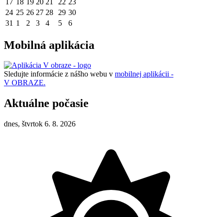
17
18
19
20
21
22
23
24
25
26
27
28
29
30
31
1
2
3
4
5
6
Mobilná aplikácia
Sledujte informácie z nášho webu v
mobilnej aplikácii -
V OBRAZE.
Aktuálne počasie
dnes, štvrtok 6. 8. 2026