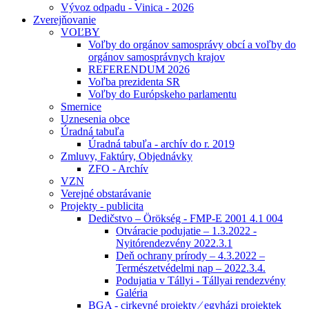
Vývoz odpadu - Vinica - 2026
Zverejňovanie
VOĽBY
Voľby do orgánov samosprávy obcí a voľby do
orgánov samosprávnych krajov
REFERENDUM 2026
Voľba prezidenta SR
Voľby do Európskeho parlamentu
Smernice
Uznesenia obce
Úradná tabuľa
Úradná tabuľa - archív do r. 2019
Zmluvy, Faktúry, Objednávky
ZFO - Archív
VZN
Verejné obstarávanie
Projekty - publicita
Dedičstvo – Örökség - FMP-E 2001 4.1 004
Otváracie podujatie – 1.3.2022 -
Nyitórendezvény 2022.3.1
Deň ochrany prírody – 4.3.2022 –
Természetvédelmi nap – 2022.3.4.
Podujatia v Tállyi - Tállyai rendezvény
Galéria
BGA - cirkevné projekty ⁄ egyházi projektek