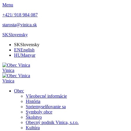
Menu
+421/ 918 984 087
starosta@vinica.sk
SK
Slovensky
SK
Slovensky
EN
English
HU
Magyar
Vinica
Vinica
Obec
Všeobecné informácie
História
Spriemyselňovanie sa
Symboly obce
Školstvo
Obecný podnik Vinica, s.r.o.
Kultúra