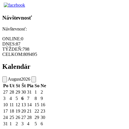
Návštevnosť
Návštevnosť:
ONLINE:
0
DNES:
87
TÝŽDEŇ:
798
CELKOM:
809495
Kalendár
August
2026
Po
Ut
St
Št
Pia
So
Ne
27
28
29
30
31
1
2
3
4
5
6
7
8
9
10
11
12
13
14
15
16
17
18
19
20
21
22
23
24
25
26
27
28
29
30
31
1
2
3
4
5
6