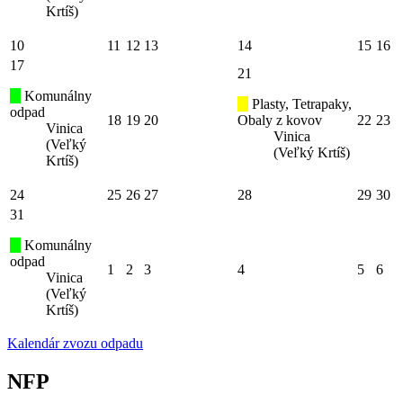
Krtíš)
10
11
12
13
14
15
16
17
21
Komunálny
Plasty, Tetrapaky,
odpad
18
19
20
Obaly z kovov
22
23
Vinica
Vinica
(Veľký
(Veľký Krtíš)
Krtíš)
24
25
26
27
28
29
30
31
Komunálny
odpad
1
2
3
4
5
6
Vinica
(Veľký
Krtíš)
Kalendár zvozu odpadu
NFP