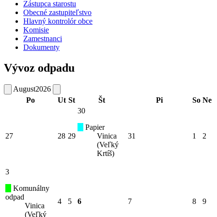
Zástupca starostu
Obecné zastupiteľstvo
Hlavný kontrolór obce
Komisie
Zamestnanci
Dokumenty
Vývoz odpadu
August
2026
Po
Ut
St
Št
Pi
So
Ne
30
Papier
27
28
29
Vinica
31
1
2
(Veľký
Krtíš)
3
Komunálny
odpad
4
5
6
7
8
9
Vinica
(Veľký