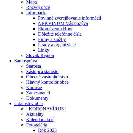
Mapa
Rozvoj obce
Informácie
Povinné zverejňovanie informácií
NEKVINUM Vás pozýva
Ekomúzeum Hont
Dôležité telefónne čísla
Firmy a služby
Úrady a organizácie
Linky
Slovak Region
Samospráva
Starosta
Zástupca starostu
Obecné zastupiteľstvo
Hlavný kontrolór obce
Komisie
Zamestnanci
Dokumenty
Udalosti v obci
! KORONAVÍRUS !
Aktuality
Kalendár akcií
Fotogaléria
Rok 2023