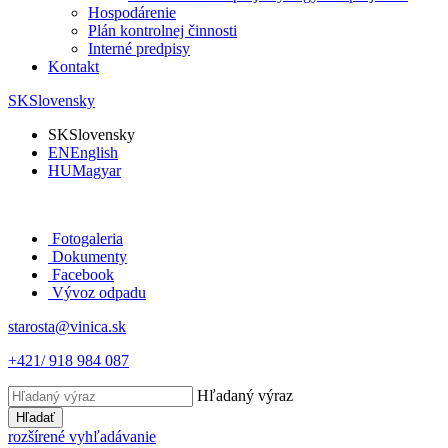
Hospodárenie
Plán kontrolnej činnosti
Interné predpisy
Kontakt
SK
Slovensky
SK
Slovensky
EN
English
HU
Magyar
Fotogaleria
Dokumenty
Facebook
Vývoz odpadu
starosta@vinica.sk
+421/ 918 984 087
Hľadaný výraz
Hľadať
rozšírené vyhľadávanie