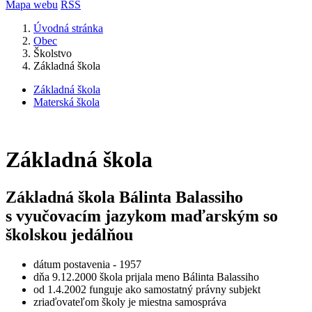
Mapa webu
RSS
Úvodná stránka
Obec
Školstvo
Základná škola
Základná škola
Materská škola
Základná škola
Základná škola Bálinta Balassiho
s vyučovacím jazykom maďarským so
školskou jedálňou
dátum postavenia - 1957
dňa 9.12.2000 škola prijala meno Bálinta Balassiho
od 1.4.2002 funguje ako samostatný právny subjekt
zriaďovateľom školy je miestna samospráva