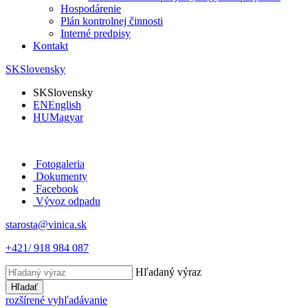
Hospodárenie
Plán kontrolnej činnosti
Interné predpisy
Kontakt
SK
Slovensky
SK
Slovensky
EN
English
HU
Magyar
Fotogaleria
Dokumenty
Facebook
Vývoz odpadu
starosta@vinica.sk
+421/ 918 984 087
Hľadaný výraz
Hľadať
rozšírené vyhľadávanie