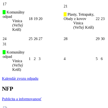
17
21
Komunálny
Plasty, Tetrapaky,
odpad
18
19
20
Obaly z kovov
22
23
Vinica
Vinica
(Veľký
(Veľký Krtíš)
Krtíš)
24
25
26
27
28
29
30
31
Komunálny
odpad
1
2
3
4
5
6
Vinica
(Veľký
Krtíš)
Kalendár zvozu odpadu
NFP
Publicita a informovanosť