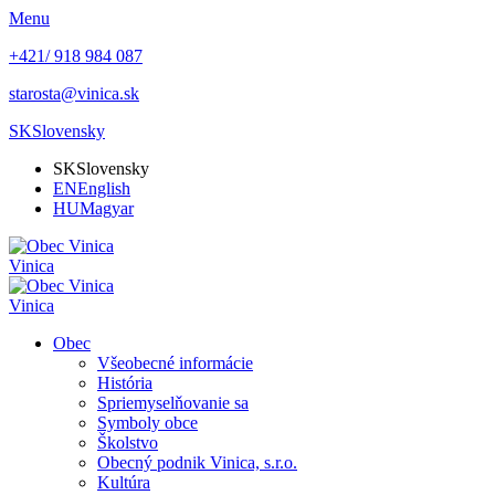
Menu
+421/ 918 984 087
starosta@vinica.sk
SK
Slovensky
SK
Slovensky
EN
English
HU
Magyar
Vinica
Vinica
Obec
Všeobecné informácie
História
Spriemyselňovanie sa
Symboly obce
Školstvo
Obecný podnik Vinica, s.r.o.
Kultúra