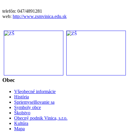
telefón: 047/4891281
web:
http://www.zsmvinica.edu.sk
Obec
Všeobecné informácie
História
Spriemyselňovanie sa
Symboly obce
Školstvo
Obecný podnik Vinica, s.r.o.
Kultúra
Mapa