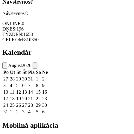
Návštevnosť
Návštevnosť:
ONLINE:
0
DNES:
196
TÝŽDEŇ:
1653
CELKOM:
810350
Kalendár
August
2026
Po
Ut
St
Št
Pia
So
Ne
27
28
29
30
31
1
2
3
4
5
6
7
8
9
10
11
12
13
14
15
16
17
18
19
20
21
22
23
24
25
26
27
28
29
30
31
1
2
3
4
5
6
Mobilná aplikácia