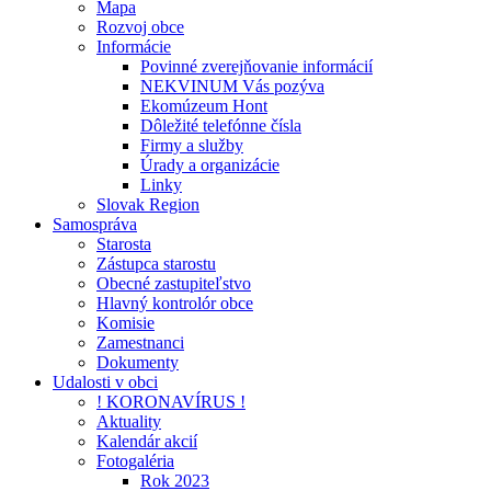
Mapa
Rozvoj obce
Informácie
Povinné zverejňovanie informácií
NEKVINUM Vás pozýva
Ekomúzeum Hont
Dôležité telefónne čísla
Firmy a služby
Úrady a organizácie
Linky
Slovak Region
Samospráva
Starosta
Zástupca starostu
Obecné zastupiteľstvo
Hlavný kontrolór obce
Komisie
Zamestnanci
Dokumenty
Udalosti v obci
! KORONAVÍRUS !
Aktuality
Kalendár akcií
Fotogaléria
Rok 2023