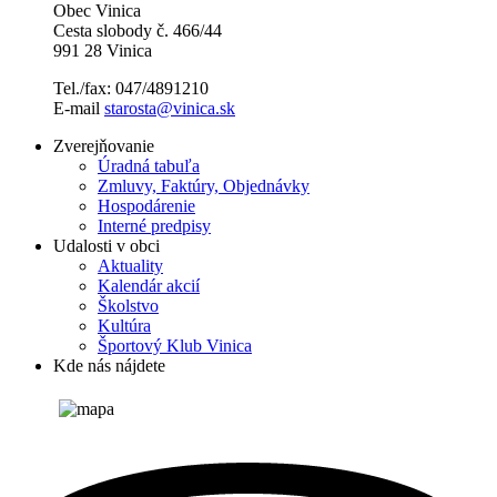
Obec Vinica
Cesta slobody č. 466/44
991 28 Vinica
Tel./fax: 047/4891210
E-mail
starosta@vinica.sk
Zverejňovanie
Úradná tabuľa
Zmluvy, Faktúry, Objednávky
Hospodárenie
Interné predpisy
Udalosti v obci
Aktuality
Kalendár akcií
Školstvo
Kultúra
Športový Klub Vinica
Kde nás nájdete