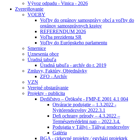
Vývoz odpadu - Vinica - 2026
Zverejňovanie
VOĽBY
Voľby do orgánov samosprávy obcí a voľby do
orgánov samosprávnych krajov
REFERENDUM 2026
Voľba prezidenta SR
Voľby do Európskeho parlamentu
Smernice
Uznesenia obce
Úradná tabuľa
Úradná tabuľa - archív do r. 2019
Zmluvy, Faktúry, Objednávky
ZFO - Archív
VZN
Verejné obstarávanie
Projekty - publicita
Dedičstvo – Örökség - FMP-E 2001 4.1 004
Otváracie podujatie – 1.3.2022 -
Nyitórendezvény 2022.3.1
Deň ochrany prírody – 4.3.2022 –
Természetvédelmi nap – 2022.3.4.
Podujatia v Tállyi - Tállyai rendezvény
Galéria
BGA - cirkevné projekty ⁄ egyházi projektek