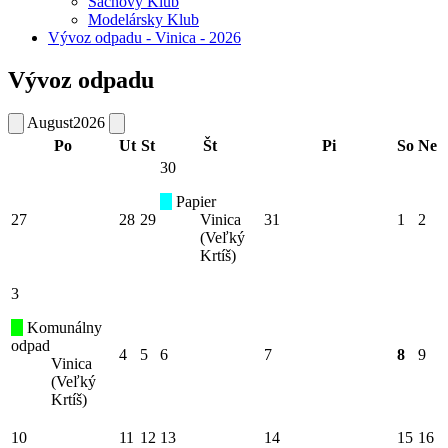
Šachový Klub
Modelársky Klub
Vývoz odpadu - Vinica - 2026
Vývoz odpadu
August
2026
Po
Ut
St
Št
Pi
So
Ne
30
Papier
27
28
29
Vinica
31
1
2
(Veľký
Krtíš)
3
Komunálny
odpad
4
5
6
7
8
9
Vinica
(Veľký
Krtíš)
10
11
12
13
14
15
16