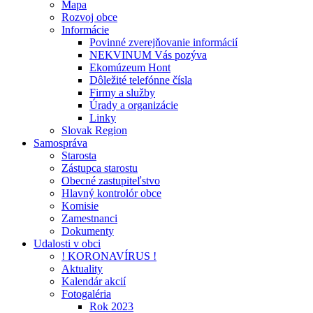
Mapa
Rozvoj obce
Informácie
Povinné zverejňovanie informácií
NEKVINUM Vás pozýva
Ekomúzeum Hont
Dôležité telefónne čísla
Firmy a služby
Úrady a organizácie
Linky
Slovak Region
Samospráva
Starosta
Zástupca starostu
Obecné zastupiteľstvo
Hlavný kontrolór obce
Komisie
Zamestnanci
Dokumenty
Udalosti v obci
! KORONAVÍRUS !
Aktuality
Kalendár akcií
Fotogaléria
Rok 2023