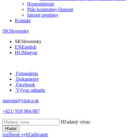
Hospodárenie
Plán kontrolnej činnosti
Interné predpisy
Kontakt
SK
Slovensky
SK
Slovensky
EN
English
HU
Magyar
Fotogaleria
Dokumenty
Facebook
Vývoz odpadu
starosta@vinica.sk
+421/ 918 984 087
Hľadaný výraz
Hľadať
rozšírené vyhľadávanie