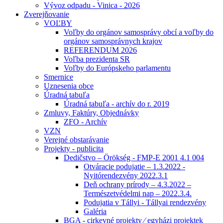
Vývoz odpadu - Vinica - 2026
Zverejňovanie
VOĽBY
Voľby do orgánov samosprávy obcí a voľby do
orgánov samosprávnych krajov
REFERENDUM 2026
Voľba prezidenta SR
Voľby do Európskeho parlamentu
Smernice
Uznesenia obce
Úradná tabuľa
Úradná tabuľa - archív do r. 2019
Zmluvy, Faktúry, Objednávky
ZFO - Archív
VZN
Verejné obstarávanie
Projekty - publicita
Dedičstvo – Örökség - FMP-E 2001 4.1 004
Otváracie podujatie – 1.3.2022 -
Nyitórendezvény 2022.3.1
Deň ochrany prírody – 4.3.2022 –
Természetvédelmi nap – 2022.3.4.
Podujatia v Tállyi - Tállyai rendezvény
Galéria
BGA - cirkevné projekty ⁄ egyházi projektek