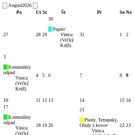
August
2026
Po
Ut
St
Št
Pi
So
Ne
30
Papier
27
28
29
Vinica
31
1
2
(Veľký
Krtíš)
3
Komunálny
odpad
4
5
6
7
8
9
Vinica
(Veľký
Krtíš)
10
11
12
13
14
15
16
17
21
Komunálny
Plasty, Tetrapaky,
odpad
18
19
20
Obaly z kovov
22
23
Vinica
Vinica
(Veľký