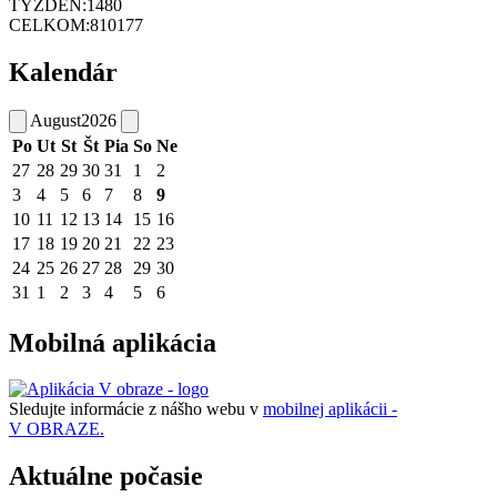
TÝŽDEŇ:
1480
CELKOM:
810177
Kalendár
August
2026
Po
Ut
St
Št
Pia
So
Ne
27
28
29
30
31
1
2
3
4
5
6
7
8
9
10
11
12
13
14
15
16
17
18
19
20
21
22
23
24
25
26
27
28
29
30
31
1
2
3
4
5
6
Mobilná aplikácia
Sledujte informácie z nášho webu v
mobilnej aplikácii -
V OBRAZE.
Aktuálne počasie