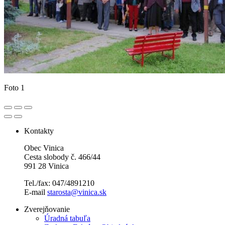
Foto 1
Kontakty
Obec Vinica
Cesta slobody č. 466/44
991 28 Vinica
Tel./fax: 047/4891210
E-mail
starosta@vinica.sk
Zverejňovanie
Úradná tabuľa