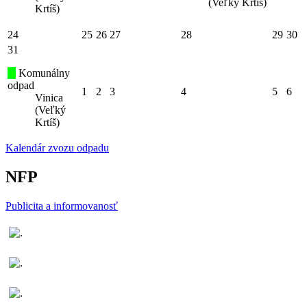
(Veľký Krtíš)
Krtíš)
24
25
26
27
28
29
30
31
Komunálny
odpad
1
2
3
4
5
6
Vinica
(Veľký
Krtíš)
Kalendár zvozu odpadu
NFP
Publicita a informovanosť