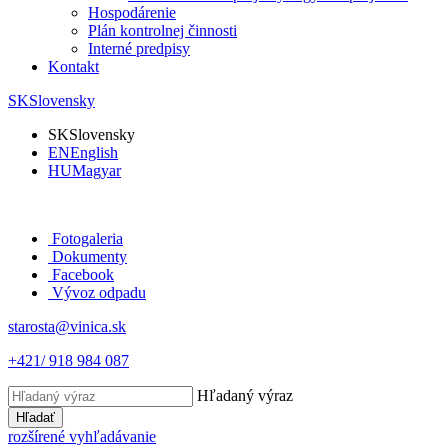
Hospodárenie
Plán kontrolnej činnosti
Interné predpisy
Kontakt
SK
Slovensky
SK
Slovensky
EN
English
HU
Magyar
Fotogaleria
Dokumenty
Facebook
Vývoz odpadu
starosta@vinica.sk
+421/ 918 984 087
Hľadaný výraz
Hľadať
rozšírené vyhľadávanie