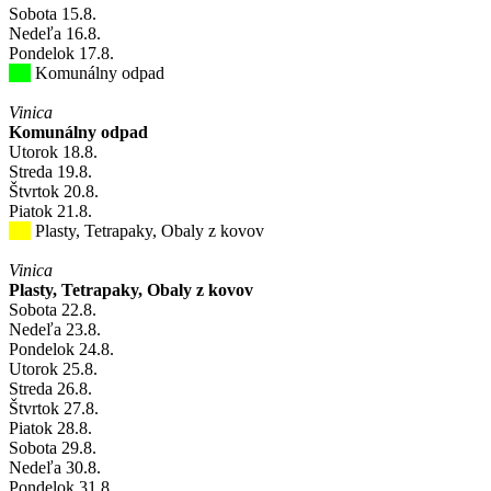
Sobota
15
.8.
Nedeľa
16
.8.
Pondelok
17
.8.
Komunálny odpad
Vinica
Komunálny odpad
Utorok
18
.8.
Streda
19
.8.
Štvrtok
20
.8.
Piatok
21
.8.
Plasty, Tetrapaky, Obaly z kovov
Vinica
Plasty, Tetrapaky, Obaly z kovov
Sobota
22
.8.
Nedeľa
23
.8.
Pondelok
24
.8.
Utorok
25
.8.
Streda
26
.8.
Štvrtok
27
.8.
Piatok
28
.8.
Sobota
29
.8.
Nedeľa
30
.8.
Pondelok
31
.8.