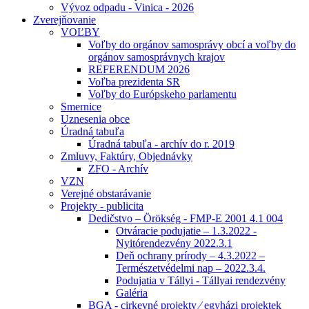
Vývoz odpadu - Vinica - 2026
Zverejňovanie
VOĽBY
Voľby do orgánov samosprávy obcí a voľby do
orgánov samosprávnych krajov
REFERENDUM 2026
Voľba prezidenta SR
Voľby do Európskeho parlamentu
Smernice
Uznesenia obce
Úradná tabuľa
Úradná tabuľa - archív do r. 2019
Zmluvy, Faktúry, Objednávky
ZFO - Archív
VZN
Verejné obstarávanie
Projekty - publicita
Dedičstvo – Örökség - FMP-E 2001 4.1 004
Otváracie podujatie – 1.3.2022 -
Nyitórendezvény 2022.3.1
Deň ochrany prírody – 4.3.2022 –
Természetvédelmi nap – 2022.3.4.
Podujatia v Tállyi - Tállyai rendezvény
Galéria
BGA - cirkevné projekty ⁄ egyházi projektek