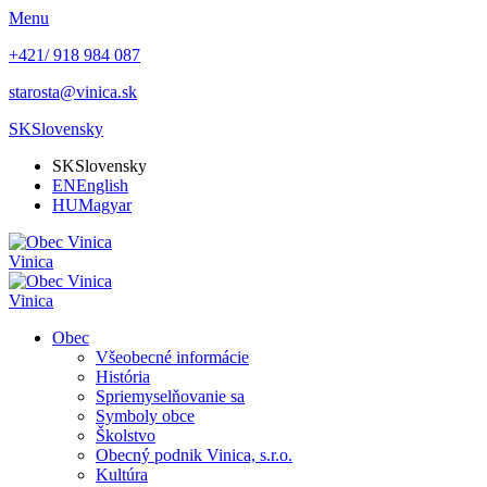
Menu
+421/ 918 984 087
starosta@vinica.sk
SK
Slovensky
SK
Slovensky
EN
English
HU
Magyar
Vinica
Vinica
Obec
Všeobecné informácie
História
Spriemyselňovanie sa
Symboly obce
Školstvo
Obecný podnik Vinica, s.r.o.
Kultúra