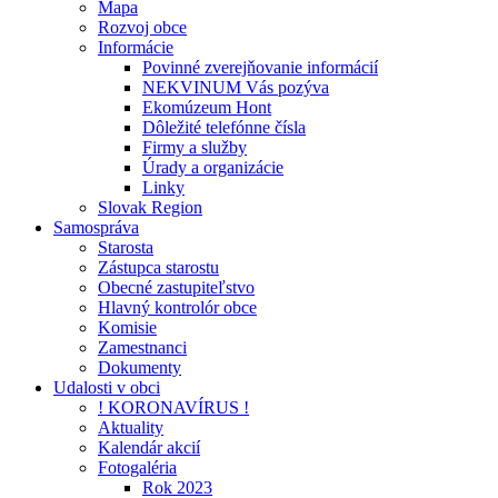
Mapa
Rozvoj obce
Informácie
Povinné zverejňovanie informácií
NEKVINUM Vás pozýva
Ekomúzeum Hont
Dôležité telefónne čísla
Firmy a služby
Úrady a organizácie
Linky
Slovak Region
Samospráva
Starosta
Zástupca starostu
Obecné zastupiteľstvo
Hlavný kontrolór obce
Komisie
Zamestnanci
Dokumenty
Udalosti v obci
! KORONAVÍRUS !
Aktuality
Kalendár akcií
Fotogaléria
Rok 2023