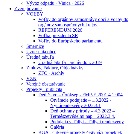
Vývoz odpadu - Vinica - 2026
Zverejňovanie
VOĽBY
Voľby do orgánov samosprávy obcí a voľby do
orgánov samosprávnych krajov
REFERENDUM 2026
Voľba prezidenta SR
Voľby do Európskeho parlamentu
Smernice
Uznesenia obce
Úradná tabuľa
Úradná tabuľa - archív do r. 2019
Zmluvy, Faktúry, Objednávky
ZFO - Archív
VZN
Verejné obstarávanie
Projekty - publicita
Dedičstvo – Örökség - FMP-E 2001 4.1 004
Otváracie podujatie – 1.3.2022 -
Nyitórendezvény 2022.3.1
Deň ochrany prírody – 4.3.2022 –
Természetvédelmi nap – 2022.3.4.
Podujatia v Tállyi - Tállyai rendezvény
Galéria
BGA - cirkevné projekty ⁄ egyházi projektek