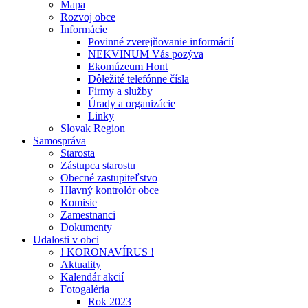
Mapa
Rozvoj obce
Informácie
Povinné zverejňovanie informácií
NEKVINUM Vás pozýva
Ekomúzeum Hont
Dôležité telefónne čísla
Firmy a služby
Úrady a organizácie
Linky
Slovak Region
Samospráva
Starosta
Zástupca starostu
Obecné zastupiteľstvo
Hlavný kontrolór obce
Komisie
Zamestnanci
Dokumenty
Udalosti v obci
! KORONAVÍRUS !
Aktuality
Kalendár akcií
Fotogaléria
Rok 2023