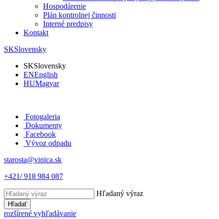
Hospodárenie
Plán kontrolnej činnosti
Interné predpisy
Kontakt
SK
Slovensky
SK
Slovensky
EN
English
HU
Magyar
Fotogaleria
Dokumenty
Facebook
Vývoz odpadu
starosta@vinica.sk
+421/ 918 984 087
Hľadaný výraz
Hľadať
rozšírené vyhľadávanie