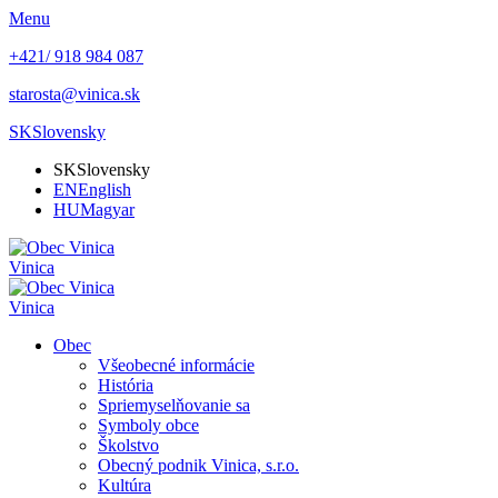
Menu
+421/ 918 984 087
starosta@vinica.sk
SK
Slovensky
SK
Slovensky
EN
English
HU
Magyar
Vinica
Vinica
Obec
Všeobecné informácie
História
Spriemyselňovanie sa
Symboly obce
Školstvo
Obecný podnik Vinica, s.r.o.
Kultúra