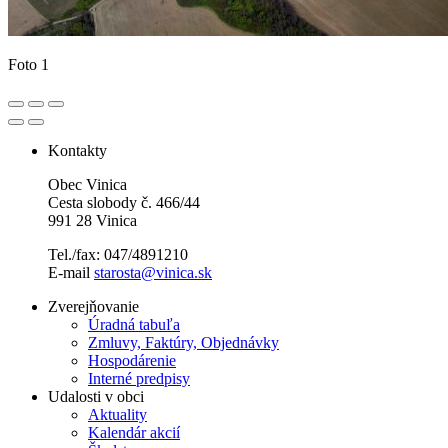
Foto 1
Kontakty
Obec Vinica
Cesta slobody č. 466/44
991 28 Vinica
Tel./fax: 047/4891210
E-mail
starosta@vinica.sk
Zverejňovanie
Úradná tabuľa
Zmluvy, Faktúry, Objednávky
Hospodárenie
Interné predpisy
Udalosti v obci
Aktuality
Kalendár akcií