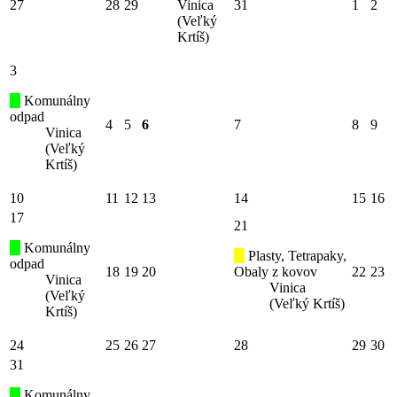
27
28
29
Vinica
31
1
2
(Veľký
Krtíš)
3
Komunálny
odpad
4
5
6
7
8
9
Vinica
(Veľký
Krtíš)
10
11
12
13
14
15
16
17
21
Komunálny
Plasty, Tetrapaky,
odpad
18
19
20
Obaly z kovov
22
23
Vinica
Vinica
(Veľký
(Veľký Krtíš)
Krtíš)
24
25
26
27
28
29
30
31
Komunálny