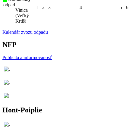
odpad
1
2
3
4
5
6
Vinica
(Veľký
Krtíš)
Kalendár zvozu odpadu
NFP
Publicita a informovanosť
Hont-Poiplie