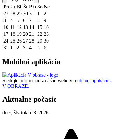
Po
Ut
St
Št
Pia
So
Ne
27
28
29
30
31
1
2
3
4
5
6
7
8
9
10
11
12
13
14
15
16
17
18
19
20
21
22
23
24
25
26
27
28
29
30
31
1
2
3
4
5
6
Mobilná aplikácia
Sledujte informácie z nášho webu v
mobilnej aplikácii -
V OBRAZE.
Aktuálne počasie
dnes, štvrtok 6. 8. 2026