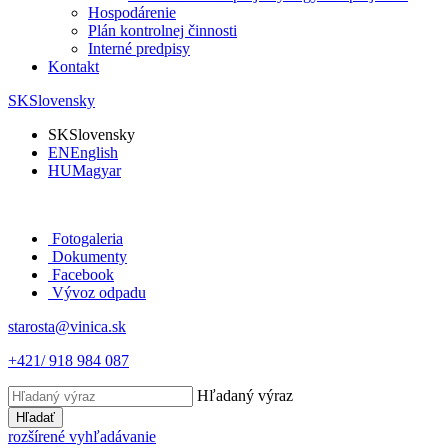
Hospodárenie
Plán kontrolnej činnosti
Interné predpisy
Kontakt
SK
Slovensky
SK
Slovensky
EN
English
HU
Magyar
Fotogaleria
Dokumenty
Facebook
Vývoz odpadu
starosta@vinica.sk
+421/ 918 984 087
Hľadaný výraz
Hľadať
rozšírené vyhľadávanie