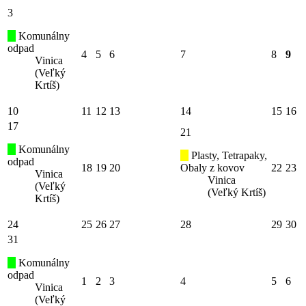
3
Komunálny
odpad
4
5
6
7
8
9
Vinica
(Veľký
Krtíš)
10
11
12
13
14
15
16
17
21
Komunálny
Plasty, Tetrapaky,
odpad
18
19
20
Obaly z kovov
22
23
Vinica
Vinica
(Veľký
(Veľký Krtíš)
Krtíš)
24
25
26
27
28
29
30
31
Komunálny
odpad
1
2
3
4
5
6
Vinica
(Veľký