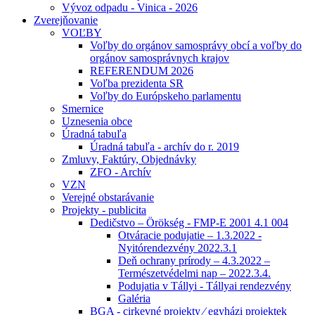
Vývoz odpadu - Vinica - 2026
Zverejňovanie
VOĽBY
Voľby do orgánov samosprávy obcí a voľby do
orgánov samosprávnych krajov
REFERENDUM 2026
Voľba prezidenta SR
Voľby do Európskeho parlamentu
Smernice
Uznesenia obce
Úradná tabuľa
Úradná tabuľa - archív do r. 2019
Zmluvy, Faktúry, Objednávky
ZFO - Archív
VZN
Verejné obstarávanie
Projekty - publicita
Dedičstvo – Örökség - FMP-E 2001 4.1 004
Otváracie podujatie – 1.3.2022 -
Nyitórendezvény 2022.3.1
Deň ochrany prírody – 4.3.2022 –
Természetvédelmi nap – 2022.3.4.
Podujatia v Tállyi - Tállyai rendezvény
Galéria
BGA - cirkevné projekty ⁄ egyházi projektek