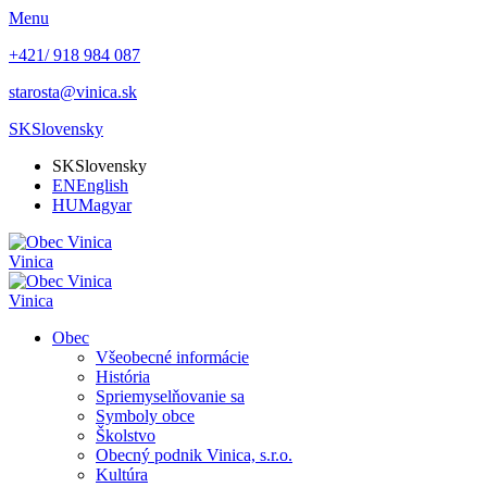
Menu
+421/ 918 984 087
starosta@vinica.sk
SK
Slovensky
SK
Slovensky
EN
English
HU
Magyar
Vinica
Vinica
Obec
Všeobecné informácie
História
Spriemyselňovanie sa
Symboly obce
Školstvo
Obecný podnik Vinica, s.r.o.
Kultúra