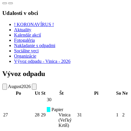
Udalosti v obci
! KORONAVÍRUS !
Aktuality
Kalendár akcií
Fotogaléria
Nakladanie s odpadmi
Sociálne veci
Organizácie
Vývoz odpadu - Vinica - 2026
Vývoz odpadu
August
2026
Po
Ut
St
Št
Pi
So
Ne
30
Papier
27
28
29
Vinica
31
1
2
(Veľký
Krtíš)