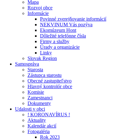
Mapa
Rozvoj obce
Informácie
Povinné zverejňovanie informácií
NEKVINUM Vás pozýva
Ekomúzeum Hont
Dôležité telefónne čísla
Firmy a služby
Úrady a organizácie
Linky
Slovak Region
Samospráva
Starosta
Zástupca starostu
Obecné zastupiteľstvo
Hlavný kontrolór obce
Komisie
Zamestnanci
Dokumenty
Udalosti v obci
! KORONAVÍRUS !
Aktuality
Kalendár akcií
Fotogaléria
Rok 2023