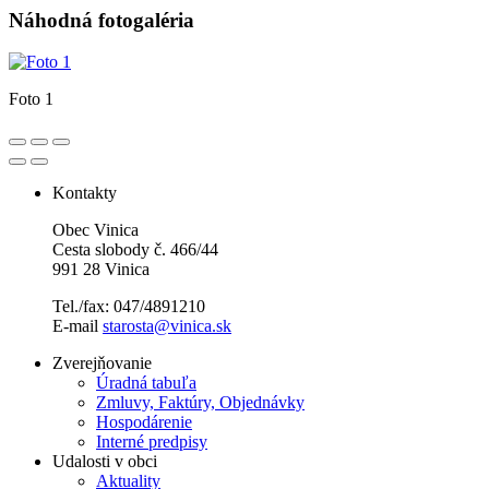
Náhodná fotogaléria
Foto 1
Kontakty
Obec Vinica
Cesta slobody č. 466/44
991 28 Vinica
Tel./fax: 047/4891210
E-mail
starosta@vinica.sk
Zverejňovanie
Úradná tabuľa
Zmluvy, Faktúry, Objednávky
Hospodárenie
Interné predpisy
Udalosti v obci
Aktuality