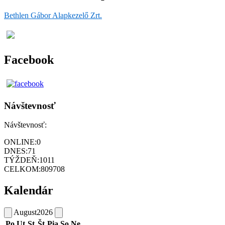
Bethlen Gábor Alapkezelő Zrt.
Facebook
Návštevnosť
Návštevnosť:
ONLINE:
0
DNES:
71
TÝŽDEŇ:
1011
CELKOM:
809708
Kalendár
August
2026
Po
Ut
St
Št
Pia
So
Ne