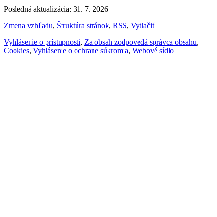
Posledná aktualizácia: 31. 7. 2026
Zmena vzhľadu
,
Štruktúra stránok
,
RSS
,
Vytlačiť
Vyhlásenie o prístupnosti
,
Za obsah zodpovedá správca obsahu
,
Cookies
,
Vyhlásenie o ochrane súkromia
,
Webové sídlo