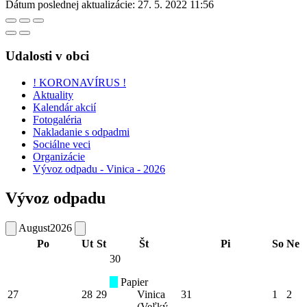
Dátum poslednej aktualizácie:
27. 5. 2022 11:56
Udalosti v obci
! KORONAVÍRUS !
Aktuality
Kalendár akcií
Fotogaléria
Nakladanie s odpadmi
Sociálne veci
Organizácie
Vývoz odpadu - Vinica - 2026
Vývoz odpadu
August
2026
Po
Ut
St
Št
Pi
So
Ne
30
Papier
27
28
29
Vinica
31
1
2
(Veľký