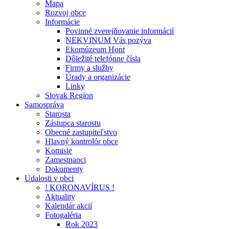
Mapa
Rozvoj obce
Informácie
Povinné zverejňovanie informácií
NEKVINUM Vás pozýva
Ekomúzeum Hont
Dôležité telefónne čísla
Firmy a služby
Úrady a organizácie
Linky
Slovak Region
Samospráva
Starosta
Zástupca starostu
Obecné zastupiteľstvo
Hlavný kontrolór obce
Komisie
Zamestnanci
Dokumenty
Udalosti v obci
! KORONAVÍRUS !
Aktuality
Kalendár akcií
Fotogaléria
Rok 2023