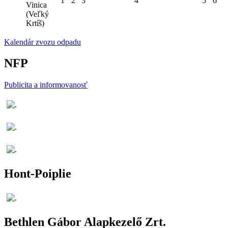
1
2
3
4
5
6
Vinica
(Veľký
Krtíš)
Kalendár zvozu odpadu
NFP
Publicita a informovanosť
Hont-Poiplie
Bethlen Gábor Alapkezelő Zrt.