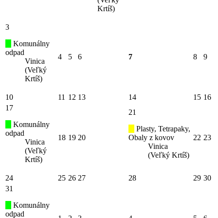
Krtíš)
3
Komunálny
odpad
4
5
6
7
8
9
Vinica
(Veľký
Krtíš)
10
11
12
13
14
15
16
17
21
Komunálny
Plasty, Tetrapaky,
odpad
18
19
20
Obaly z kovov
22
23
Vinica
Vinica
(Veľký
(Veľký Krtíš)
Krtíš)
24
25
26
27
28
29
30
31
Komunálny
odpad