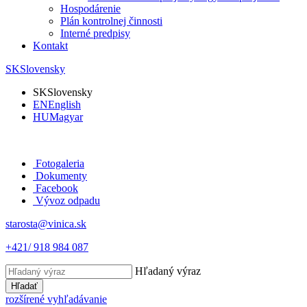
Hospodárenie
Plán kontrolnej činnosti
Interné predpisy
Kontakt
SK
Slovensky
SK
Slovensky
EN
English
HU
Magyar
Fotogaleria
Dokumenty
Facebook
Vývoz odpadu
starosta@vinica.sk
+421/ 918 984 087
Hľadaný výraz
Hľadať
rozšírené vyhľadávanie