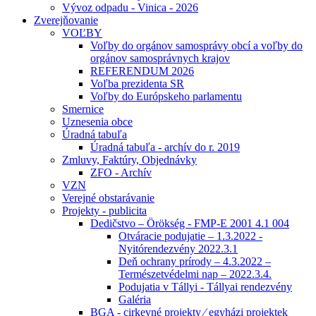
Vývoz odpadu - Vinica - 2026
Zverejňovanie
VOĽBY
Voľby do orgánov samosprávy obcí a voľby do
orgánov samosprávnych krajov
REFERENDUM 2026
Voľba prezidenta SR
Voľby do Európskeho parlamentu
Smernice
Uznesenia obce
Úradná tabuľa
Úradná tabuľa - archív do r. 2019
Zmluvy, Faktúry, Objednávky
ZFO - Archív
VZN
Verejné obstarávanie
Projekty - publicita
Dedičstvo – Örökség - FMP-E 2001 4.1 004
Otváracie podujatie – 1.3.2022 -
Nyitórendezvény 2022.3.1
Deň ochrany prírody – 4.3.2022 –
Természetvédelmi nap – 2022.3.4.
Podujatia v Tállyi - Tállyai rendezvény
Galéria
BGA - cirkevné projekty ⁄ egyházi projektek