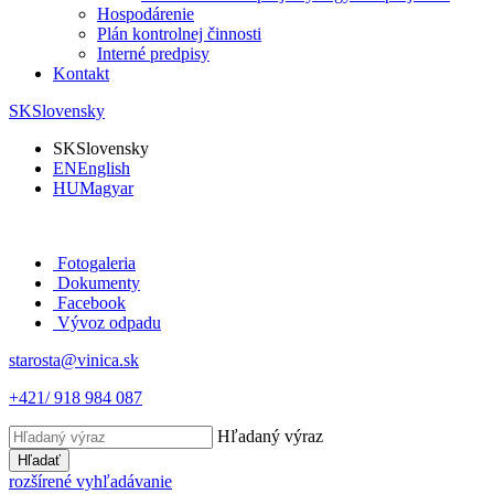
Hospodárenie
Plán kontrolnej činnosti
Interné predpisy
Kontakt
SK
Slovensky
SK
Slovensky
EN
English
HU
Magyar
Fotogaleria
Dokumenty
Facebook
Vývoz odpadu
starosta@vinica.sk
+421/ 918 984 087
Hľadaný výraz
Hľadať
rozšírené vyhľadávanie