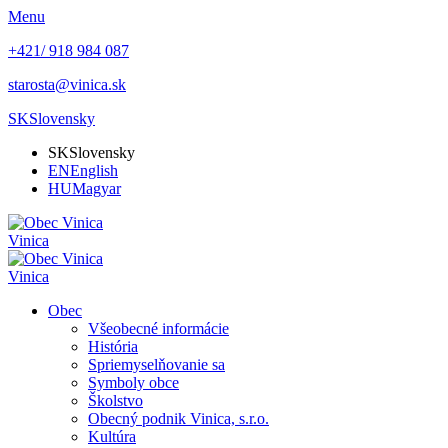
Menu
+421/ 918 984 087
starosta@vinica.sk
SK
Slovensky
SK
Slovensky
EN
English
HU
Magyar
Vinica
Vinica
Obec
Všeobecné informácie
História
Spriemyselňovanie sa
Symboly obce
Školstvo
Obecný podnik Vinica, s.r.o.
Kultúra