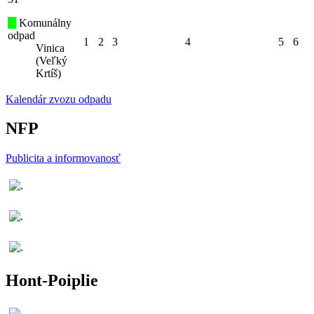
Komunálny
odpad
1
2
3
4
5
6
Vinica
(Veľký
Krtíš)
Kalendár zvozu odpadu
NFP
Publicita a informovanosť
Hont-Poiplie