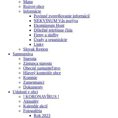
Mapa
Rozvoj obce
Informácie
Povinné zverejňovanie informácií
NEKVINUM Vás pozýva
Ekomúzeum Hont
Dôležité telefónne čísla
Firmy a služby
Úrady a organizácie
Linky
Slovak Region
Samospráva
Starosta
Zástupca starostu
Obecné zastupiteľstvo
Hlavný kontrolór obce
Komisie
Zamestnanci
Dokumenty
Udalosti v obci
! KORONAVÍRUS !
Aktuality
Kalendár akcií
Fotogaléria
Rok 2023