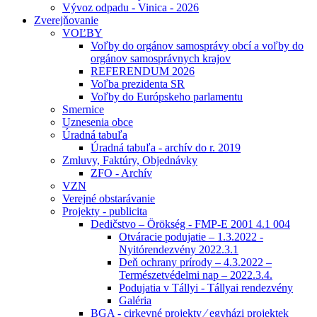
Vývoz odpadu - Vinica - 2026
Zverejňovanie
VOĽBY
Voľby do orgánov samosprávy obcí a voľby do
orgánov samosprávnych krajov
REFERENDUM 2026
Voľba prezidenta SR
Voľby do Európskeho parlamentu
Smernice
Uznesenia obce
Úradná tabuľa
Úradná tabuľa - archív do r. 2019
Zmluvy, Faktúry, Objednávky
ZFO - Archív
VZN
Verejné obstarávanie
Projekty - publicita
Dedičstvo – Örökség - FMP-E 2001 4.1 004
Otváracie podujatie – 1.3.2022 -
Nyitórendezvény 2022.3.1
Deň ochrany prírody – 4.3.2022 –
Természetvédelmi nap – 2022.3.4.
Podujatia v Tállyi - Tállyai rendezvény
Galéria
BGA - cirkevné projekty ⁄ egyházi projektek