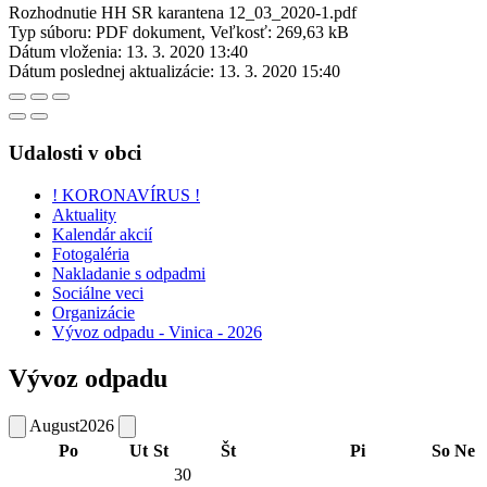
Rozhodnutie HH SR karantena 12_03_2020-1.pdf
Typ súboru: PDF dokument, Veľkosť: 269,63 kB
Dátum vloženia:
13. 3. 2020 13:40
Dátum poslednej aktualizácie:
13. 3. 2020 15:40
Udalosti v obci
! KORONAVÍRUS !
Aktuality
Kalendár akcií
Fotogaléria
Nakladanie s odpadmi
Sociálne veci
Organizácie
Vývoz odpadu - Vinica - 2026
Vývoz odpadu
August
2026
Po
Ut
St
Št
Pi
So
Ne
30