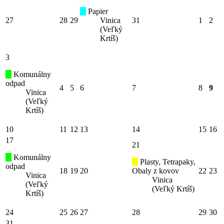
Papier
27
28
29
Vinica
31
1
2
(Veľký
Krtíš)
3
Komunálny
odpad
4
5
6
7
8
9
Vinica
(Veľký
Krtíš)
10
11
12
13
14
15
16
17
21
Komunálny
Plasty, Tetrapaky,
odpad
18
19
20
Obaly z kovov
22
23
Vinica
Vinica
(Veľký
(Veľký Krtíš)
Krtíš)
24
25
26
27
28
29
30
31