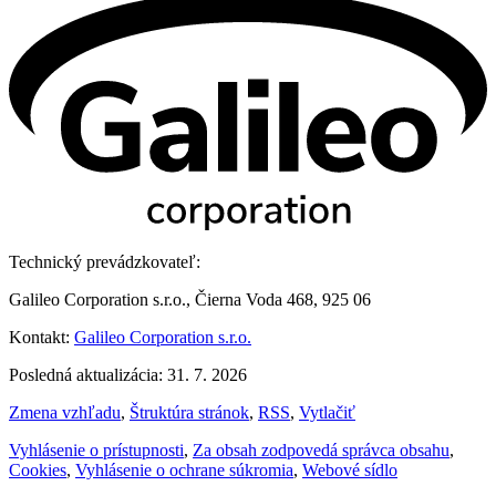
Technický prevádzkovateľ:
Galileo Corporation s.r.o., Čierna Voda 468, 925 06
Kontakt:
Galileo Corporation s.r.o.
Posledná aktualizácia: 31. 7. 2026
Zmena vzhľadu
,
Štruktúra stránok
,
RSS
,
Vytlačiť
Vyhlásenie o prístupnosti
,
Za obsah zodpovedá správca obsahu
,
Cookies
,
Vyhlásenie o ochrane súkromia
,
Webové sídlo