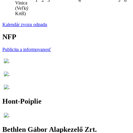
1
2
3
4
5
6
Vinica
(Veľký
Krtíš)
Kalendár zvozu odpadu
NFP
Publicita a informovanosť
Hont-Poiplie
Bethlen Gábor Alapkezelő Zrt.