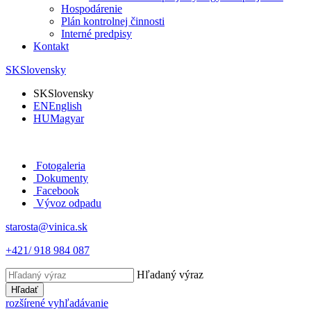
Hospodárenie
Plán kontrolnej činnosti
Interné predpisy
Kontakt
SK
Slovensky
SK
Slovensky
EN
English
HU
Magyar
Fotogaleria
Dokumenty
Facebook
Vývoz odpadu
starosta@vinica.sk
+421/ 918 984 087
Hľadaný výraz
Hľadať
rozšírené vyhľadávanie