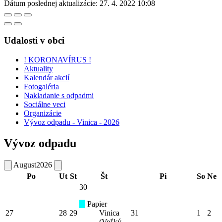
Dátum poslednej aktualizácie:
27. 4. 2022 10:08
Udalosti v obci
! KORONAVÍRUS !
Aktuality
Kalendár akcií
Fotogaléria
Nakladanie s odpadmi
Sociálne veci
Organizácie
Vývoz odpadu - Vinica - 2026
Vývoz odpadu
August
2026
Po
Ut
St
Št
Pi
So
Ne
30
Papier
27
28
29
Vinica
31
1
2
(Veľký