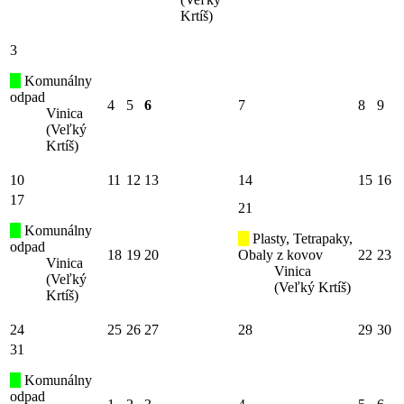
Krtíš)
3
Komunálny
odpad
4
5
6
7
8
9
Vinica
(Veľký
Krtíš)
10
11
12
13
14
15
16
17
21
Komunálny
Plasty, Tetrapaky,
odpad
18
19
20
Obaly z kovov
22
23
Vinica
Vinica
(Veľký
(Veľký Krtíš)
Krtíš)
24
25
26
27
28
29
30
31
Komunálny
odpad