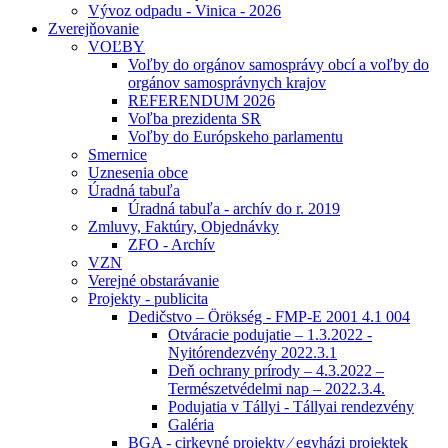
Vývoz odpadu - Vinica - 2026
Zverejňovanie
VOĽBY
Voľby do orgánov samosprávy obcí a voľby do
orgánov samosprávnych krajov
REFERENDUM 2026
Voľba prezidenta SR
Voľby do Európskeho parlamentu
Smernice
Uznesenia obce
Úradná tabuľa
Úradná tabuľa - archív do r. 2019
Zmluvy, Faktúry, Objednávky
ZFO - Archív
VZN
Verejné obstarávanie
Projekty - publicita
Dedičstvo – Örökség - FMP-E 2001 4.1 004
Otváracie podujatie – 1.3.2022 -
Nyitórendezvény 2022.3.1
Deň ochrany prírody – 4.3.2022 –
Természetvédelmi nap – 2022.3.4.
Podujatia v Tállyi - Tállyai rendezvény
Galéria
BGA - cirkevné projekty ⁄ egyházi projektek