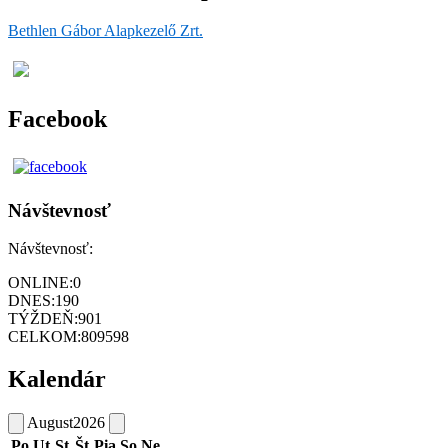
Bethlen Gábor Alapkezelő Zrt.
Facebook
Návštevnosť
Návštevnosť:
ONLINE:
0
DNES:
190
TÝŽDEŇ:
901
CELKOM:
809598
Kalendár
August
2026
Po
Ut
St
Št
Pia
So
Ne