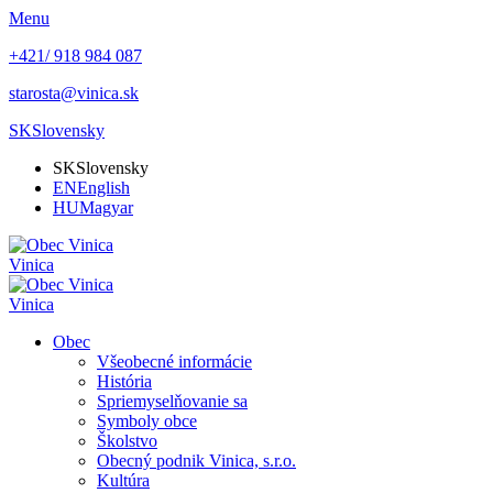
Menu
+421/ 918 984 087
starosta@vinica.sk
SK
Slovensky
SK
Slovensky
EN
English
HU
Magyar
Vinica
Vinica
Obec
Všeobecné informácie
História
Spriemyselňovanie sa
Symboly obce
Školstvo
Obecný podnik Vinica, s.r.o.
Kultúra