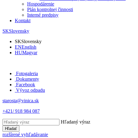
Hospodárenie
Plán kontrolnej činnosti
Interné predpisy
Kontakt
SK
Slovensky
SK
Slovensky
EN
English
HU
Magyar
Fotogaleria
Dokumenty
Facebook
Vývoz odpadu
starosta@vinica.sk
+421/ 918 984 087
Hľadaný výraz
Hľadať
rozšírené vyhľadávanie