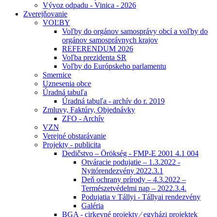
Vývoz odpadu - Vinica - 2026
Zverejňovanie
VOĽBY
Voľby do orgánov samosprávy obcí a voľby do
orgánov samosprávnych krajov
REFERENDUM 2026
Voľba prezidenta SR
Voľby do Európskeho parlamentu
Smernice
Uznesenia obce
Úradná tabuľa
Úradná tabuľa - archív do r. 2019
Zmluvy, Faktúry, Objednávky
ZFO - Archív
VZN
Verejné obstarávanie
Projekty - publicita
Dedičstvo – Örökség - FMP-E 2001 4.1 004
Otváracie podujatie – 1.3.2022 -
Nyitórendezvény 2022.3.1
Deň ochrany prírody – 4.3.2022 –
Természetvédelmi nap – 2022.3.4.
Podujatia v Tállyi - Tállyai rendezvény
Galéria
BGA - cirkevné projekty ⁄ egyházi projektek