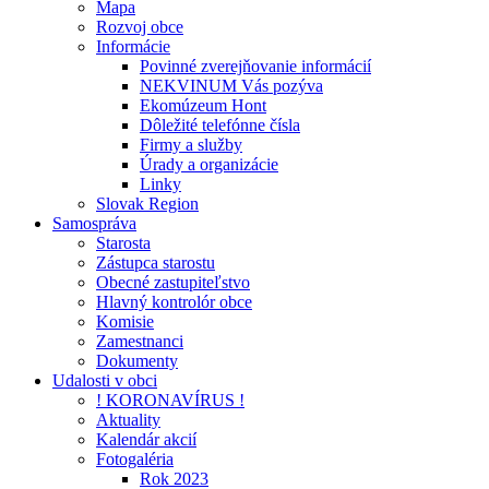
Mapa
Rozvoj obce
Informácie
Povinné zverejňovanie informácií
NEKVINUM Vás pozýva
Ekomúzeum Hont
Dôležité telefónne čísla
Firmy a služby
Úrady a organizácie
Linky
Slovak Region
Samospráva
Starosta
Zástupca starostu
Obecné zastupiteľstvo
Hlavný kontrolór obce
Komisie
Zamestnanci
Dokumenty
Udalosti v obci
! KORONAVÍRUS !
Aktuality
Kalendár akcií
Fotogaléria
Rok 2023