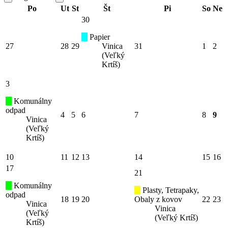
Po
Ut
St
Št
Pi
So
Ne
30
Papier
27
28
29
Vinica
31
1
2
(Veľký
Krtíš)
3
Komunálny
odpad
4
5
6
7
8
9
Vinica
(Veľký
Krtíš)
10
11
12
13
14
15
16
17
21
Komunálny
Plasty, Tetrapaky,
odpad
18
19
20
Obaly z kovov
22
23
Vinica
Vinica
(Veľký
(Veľký Krtíš)
Krtíš)