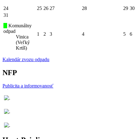
24
25
26
27
28
29
30
31
Komunálny
odpad
1
2
3
4
5
6
Vinica
(Veľký
Krtíš)
Kalendár zvozu odpadu
NFP
Publicita a informovanosť