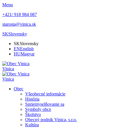
Menu
+421/ 918 984 087
starosta@vinica.sk
SK
Slovensky
SK
Slovensky
EN
English
HU
Magyar
Vinica
Vinica
Obec
Všeobecné informácie
História
Spriemyselňovanie sa
Symboly obce
Školstvo
Obecný podnik Vinica, s.r.o.
Kultúra