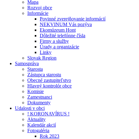
Mapa
Rozvoj obce
Informácie
Povinné zverejňovanie informácií
NEKVINUM Vás pozýva
Ekomúzeum Hont
Dôležité telefónne čísla
Firmy a služby
Úrady a organizácie
Linky
Slovak Region
Samospráva
Starosta
Zástupca starostu
Obecné zastupiteľstvo
Hlavný kontrolór obce
Komisie
Zamestnanci
Dokumenty
Udalosti v obci
! KORONAVÍRUS !
Aktuality
Kalendár akcií
Fotogaléria
Rok 2023