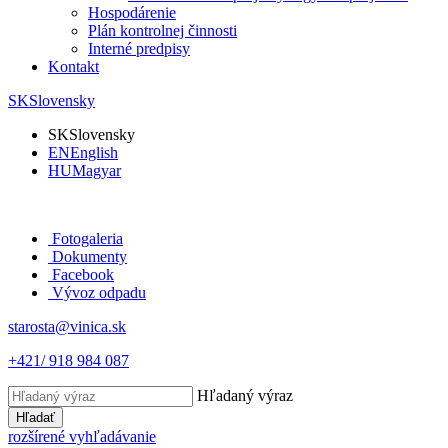
Hospodárenie
Plán kontrolnej činnosti
Interné predpisy
Kontakt
SK
Slovensky
SK
Slovensky
EN
English
HU
Magyar
Fotogaleria
Dokumenty
Facebook
Vývoz odpadu
starosta@vinica.sk
+421/ 918 984 087
Hľadaný výraz
Hľadať
rozšírené vyhľadávanie