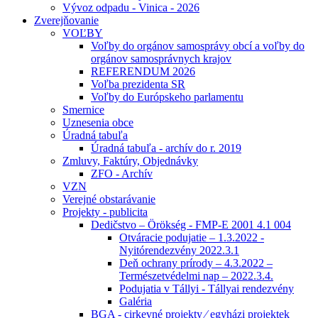
Vývoz odpadu - Vinica - 2026
Zverejňovanie
VOĽBY
Voľby do orgánov samosprávy obcí a voľby do
orgánov samosprávnych krajov
REFERENDUM 2026
Voľba prezidenta SR
Voľby do Európskeho parlamentu
Smernice
Uznesenia obce
Úradná tabuľa
Úradná tabuľa - archív do r. 2019
Zmluvy, Faktúry, Objednávky
ZFO - Archív
VZN
Verejné obstarávanie
Projekty - publicita
Dedičstvo – Örökség - FMP-E 2001 4.1 004
Otváracie podujatie – 1.3.2022 -
Nyitórendezvény 2022.3.1
Deň ochrany prírody – 4.3.2022 –
Természetvédelmi nap – 2022.3.4.
Podujatia v Tállyi - Tállyai rendezvény
Galéria
BGA - cirkevné projekty ⁄ egyházi projektek