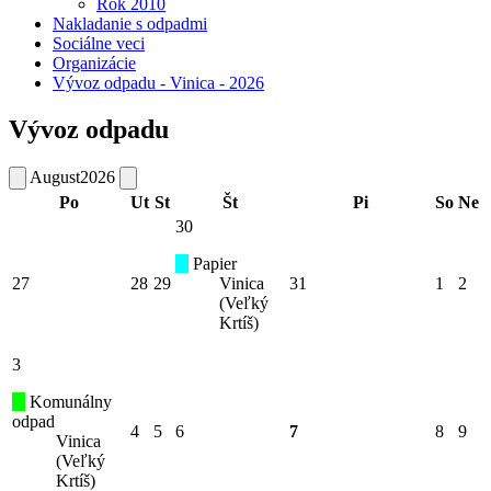
Rok 2010
Nakladanie s odpadmi
Sociálne veci
Organizácie
Vývoz odpadu - Vinica - 2026
Vývoz odpadu
August
2026
Po
Ut
St
Št
Pi
So
Ne
30
Papier
27
28
29
Vinica
31
1
2
(Veľký
Krtíš)
3
Komunálny
odpad
4
5
6
7
8
9
Vinica
(Veľký
Krtíš)