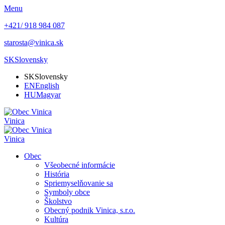
Menu
+421/ 918 984 087
starosta@vinica.sk
SK
Slovensky
SK
Slovensky
EN
English
HU
Magyar
Vinica
Vinica
Obec
Všeobecné informácie
História
Spriemyselňovanie sa
Symboly obce
Školstvo
Obecný podnik Vinica, s.r.o.
Kultúra