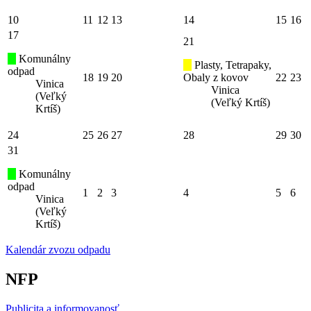
10
11
12
13
14
15
16
17
21
Komunálny
Plasty, Tetrapaky,
odpad
18
19
20
Obaly z kovov
22
23
Vinica
Vinica
(Veľký
(Veľký Krtíš)
Krtíš)
24
25
26
27
28
29
30
31
Komunálny
odpad
1
2
3
4
5
6
Vinica
(Veľký
Krtíš)
Kalendár zvozu odpadu
NFP
Publicita a informovanosť