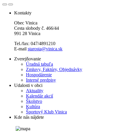
Kontakty
Obec Vinica
Cesta slobody č. 466/44
991 28 Vinica
Tel./fax: 047/4891210
E-mail
starosta@vinica.sk
Zverejňovanie
Úradná tabuľa
Zmluvy, Faktúry, Objednávky
Hospodárenie
Interné predpisy
Udalosti v obci
Aktuality
Kalendár akcií
Školstvo
Kultúra
Športový Klub Vinica
Kde nás nájdete