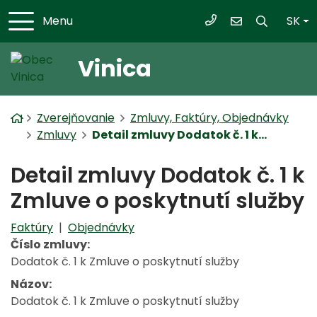
Sl
Menu
SK
+421/ 918 984 087
starosta@vinic
Vinica
Úvodná stránka
Zverejňovanie
Zmluvy, Faktúry, Objednávky
Zmluvy
Detail zmluvy Dodatok č. 1 k...
Detail zmluvy Dodatok č. 1 k
Zmluve o poskytnutí služby
Faktúry
|
Objednávky
Číslo zmluvy:
Dodatok č. 1 k Zmluve o poskytnutí služby
Názov:
Dodatok č. 1 k Zmluve o poskytnutí služby