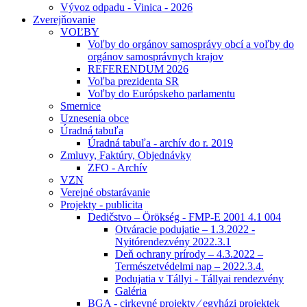
Vývoz odpadu - Vinica - 2026
Zverejňovanie
VOĽBY
Voľby do orgánov samosprávy obcí a voľby do
orgánov samosprávnych krajov
REFERENDUM 2026
Voľba prezidenta SR
Voľby do Európskeho parlamentu
Smernice
Uznesenia obce
Úradná tabuľa
Úradná tabuľa - archív do r. 2019
Zmluvy, Faktúry, Objednávky
ZFO - Archív
VZN
Verejné obstarávanie
Projekty - publicita
Dedičstvo – Örökség - FMP-E 2001 4.1 004
Otváracie podujatie – 1.3.2022 -
Nyitórendezvény 2022.3.1
Deň ochrany prírody – 4.3.2022 –
Természetvédelmi nap – 2022.3.4.
Podujatia v Tállyi - Tállyai rendezvény
Galéria
BGA - cirkevné projekty ⁄ egyházi projektek