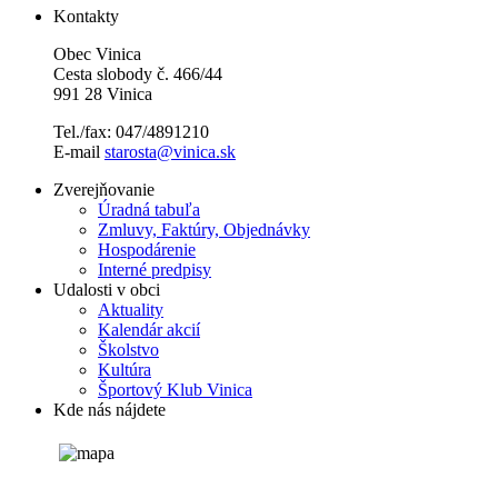
Kontakty
Obec Vinica
Cesta slobody č. 466/44
991 28 Vinica
Tel./fax: 047/4891210
E-mail
starosta@vinica.sk
Zverejňovanie
Úradná tabuľa
Zmluvy, Faktúry, Objednávky
Hospodárenie
Interné predpisy
Udalosti v obci
Aktuality
Kalendár akcií
Školstvo
Kultúra
Športový Klub Vinica
Kde nás nájdete