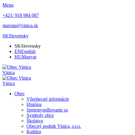
Menu
+421/ 918 984 087
starosta@vinica.sk
SK
Slovensky
SK
Slovensky
EN
English
HU
Magyar
Vinica
Vinica
Obec
Všeobecné informácie
História
Spriemyselňovanie sa
Symboly obce
Školstvo
Obecný podnik Vinica, s.r.o.
Kultúra