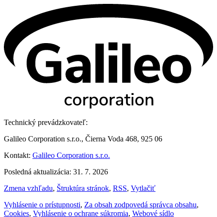
Technický prevádzkovateľ:
Galileo Corporation s.r.o., Čierna Voda 468, 925 06
Kontakt:
Galileo Corporation s.r.o.
Posledná aktualizácia: 31. 7. 2026
Zmena vzhľadu
,
Štruktúra stránok
,
RSS
,
Vytlačiť
Vyhlásenie o prístupnosti
,
Za obsah zodpovedá správca obsahu
,
Cookies
,
Vyhlásenie o ochrane súkromia
,
Webové sídlo