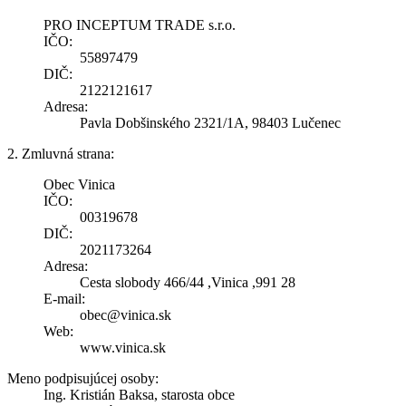
PRO INCEPTUM TRADE s.r.o.
IČO:
55897479
DIČ:
2122121617
Adresa:
Pavla Dobšinského 2321/1A, 98403 Lučenec
2. Zmluvná strana:
Obec Vinica
IČO:
00319678
DIČ:
2021173264
Adresa:
Cesta slobody 466/44 ,Vinica ,991 28
E-mail:
obec@vinica.sk
Web:
www.vinica.sk
Meno podpisujúcej osoby:
Ing. Kristián Baksa, starosta obce