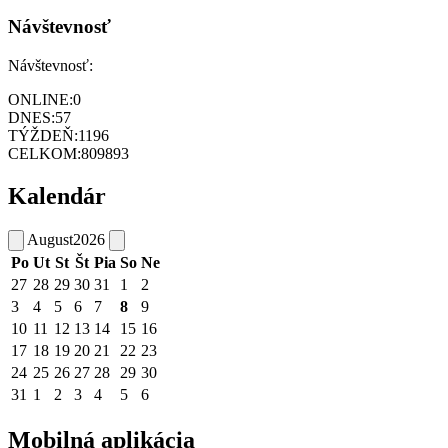
Návštevnosť
Návštevnosť:
ONLINE:
0
DNES:
57
TÝŽDEŇ:
1196
CELKOM:
809893
Kalendár
August
2026
Po
Ut
St
Št
Pia
So
Ne
27
28
29
30
31
1
2
3
4
5
6
7
8
9
10
11
12
13
14
15
16
17
18
19
20
21
22
23
24
25
26
27
28
29
30
31
1
2
3
4
5
6
Mobilná aplikácia