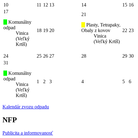
10
11
12
13
14
15
16
17
21
Komunálny
Plasty, Tetrapaky,
odpad
18
19
20
Obaly z kovov
22
23
Vinica
Vinica
(Veľký
(Veľký Krtíš)
Krtíš)
24
25
26
27
28
29
30
31
Komunálny
odpad
1
2
3
4
5
6
Vinica
(Veľký
Krtíš)
Kalendár zvozu odpadu
NFP
Publicita a informovanosť