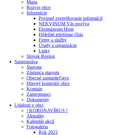
Mapa
Rozvoj obce
Informácie
Povinné zverejňovanie informácií
NEKVINUM Vás pozýva
Ekomúzeum Hont
Dôležité telefónne čísla
Firmy a služby
Úrady a organizácie
Linky
Slovak Region
Samospráva
Starosta
Zástupca starostu
Obecné zastupiteľstvo
Hlavný kontrolór obce
Komisie
Zamestnanci
Dokumenty
Udalosti v obci
! KORONAVÍRUS !
Aktuality
Kalendár akcií
Fotogaléria
Rok 2023