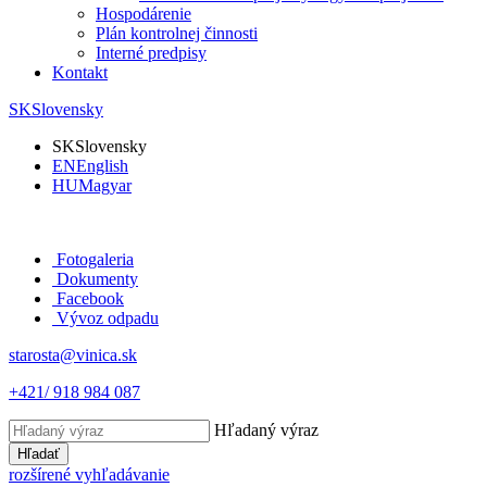
Hospodárenie
Plán kontrolnej činnosti
Interné predpisy
Kontakt
SK
Slovensky
SK
Slovensky
EN
English
HU
Magyar
Fotogaleria
Dokumenty
Facebook
Vývoz odpadu
starosta@vinica.sk
+421/ 918 984 087
Hľadaný výraz
Hľadať
rozšírené vyhľadávanie