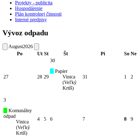
Projekty - publicita
Hospodárenie
Plán kontrolnej činnosti
Interné predpisy
Vývoz odpadu
August
2026
Po
Ut
St
Št
Pi
So
Ne
30
Papier
27
28
29
Vinica
31
1
2
(Veľký
Krtíš)
3
Komunálny
odpad
4
5
6
7
8
9
Vinica
(Veľký
Krtíš)