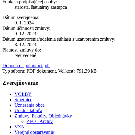
Funkcia podpisujúcej osoby:
starosta, štatutárny zástupca
Dátum zverejnenia:
9. 1. 2024
Dátum účinnosti zmluvy:
9. 12. 2023
Dátum uzatvorenia/udelenia súhlasu s uzatvorením zmluvy:
8. 12. 2023
Platnosť zmluvy do:
Neuvedené
Dohoda o spolupráci.pdf
Typ súboru: PDF dokument, Veľkosť: 791,39 kB
Zverejňovanie
VOĽBY
Smernice
Uznesenia obce
Úradná tabuľa
Zmluvy, Faktúry, Objednávky
ZFO - Archív
VZN
Verejné obstarávanie