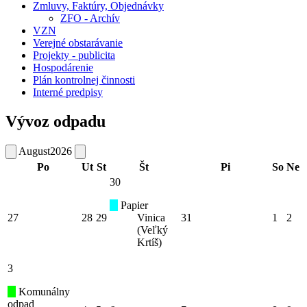
Zmluvy, Faktúry, Objednávky
ZFO - Archív
VZN
Verejné obstarávanie
Projekty - publicita
Hospodárenie
Plán kontrolnej činnosti
Interné predpisy
Vývoz odpadu
August
2026
Po
Ut
St
Št
Pi
So
Ne
30
Papier
27
28
29
Vinica
31
1
2
(Veľký
Krtíš)
3
Komunálny
odpad