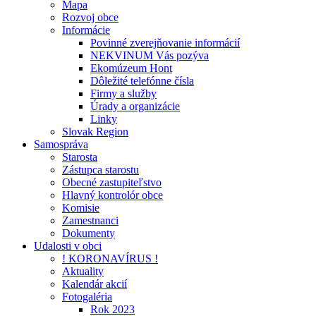
Mapa
Rozvoj obce
Informácie
Povinné zverejňovanie informácií
NEKVINUM Vás pozýva
Ekomúzeum Hont
Dôležité telefónne čísla
Firmy a služby
Úrady a organizácie
Linky
Slovak Region
Samospráva
Starosta
Zástupca starostu
Obecné zastupiteľstvo
Hlavný kontrolór obce
Komisie
Zamestnanci
Dokumenty
Udalosti v obci
! KORONAVÍRUS !
Aktuality
Kalendár akcií
Fotogaléria
Rok 2023