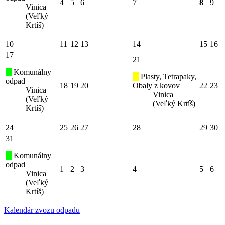
4
5
6
7
8
9
Vinica
(Veľký
Krtíš)
10
11
12
13
14
15
16
17
21
Komunálny
Plasty, Tetrapaky,
odpad
18
19
20
Obaly z kovov
22
23
Vinica
Vinica
(Veľký
(Veľký Krtíš)
Krtíš)
24
25
26
27
28
29
30
31
Komunálny
odpad
1
2
3
4
5
6
Vinica
(Veľký
Krtíš)
Kalendár zvozu odpadu