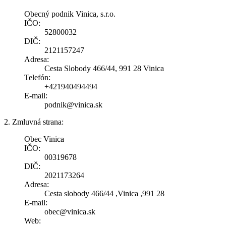
Obecný podnik Vinica, s.r.o.
IČO:
52800032
DIČ:
2121157247
Adresa:
Cesta Slobody 466/44, 991 28 Vinica
Telefón:
+421940494494
E-mail:
podnik@vinica.sk
2. Zmluvná strana:
Obec Vinica
IČO:
00319678
DIČ:
2021173264
Adresa:
Cesta slobody 466/44 ,Vinica ,991 28
E-mail:
obec@vinica.sk
Web: