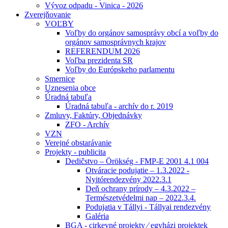
Vývoz odpadu - Vinica - 2026
Zverejňovanie
VOĽBY
Voľby do orgánov samosprávy obcí a voľby do
orgánov samosprávnych krajov
REFERENDUM 2026
Voľba prezidenta SR
Voľby do Európskeho parlamentu
Smernice
Uznesenia obce
Úradná tabuľa
Úradná tabuľa - archív do r. 2019
Zmluvy, Faktúry, Objednávky
ZFO - Archív
VZN
Verejné obstarávanie
Projekty - publicita
Dedičstvo – Örökség - FMP-E 2001 4.1 004
Otváracie podujatie – 1.3.2022 -
Nyitórendezvény 2022.3.1
Deň ochrany prírody – 4.3.2022 –
Természetvédelmi nap – 2022.3.4.
Podujatia v Tállyi - Tállyai rendezvény
Galéria
BGA - cirkevné projekty ⁄ egyházi projektek