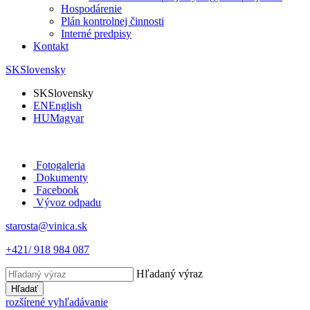
Hospodárenie
Plán kontrolnej činnosti
Interné predpisy
Kontakt
SK
Slovensky
SK
Slovensky
EN
English
HU
Magyar
Fotogaleria
Dokumenty
Facebook
Vývoz odpadu
starosta@vinica.sk
+421/ 918 984 087
Hľadaný výraz
Hľadať
rozšírené vyhľadávanie