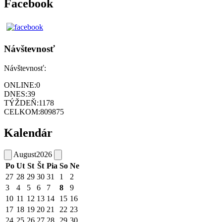
Facebook
Návštevnosť
Návštevnosť:
ONLINE:
0
DNES:
39
TÝŽDEŇ:
1178
CELKOM:
809875
Kalendár
August
2026
Po
Ut
St
Št
Pia
So
Ne
27
28
29
30
31
1
2
3
4
5
6
7
8
9
10
11
12
13
14
15
16
17
18
19
20
21
22
23
24
25
26
27
28
29
30