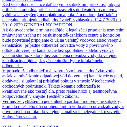
Keďže spoločnosť chce dať takýmto subjektom príležitosť, aby sa
prihlásili a odo dňa prihlásenia uzavreli s dodávateľom zmluvu a
vyhli sa tak zvýšeným poplatkom a pokutám po tom, keď takéto
nelegálne pripojenie odhalí, dodávateľ, vyhlasuje od 14.7.2020 do
30.10.2020 GENERÁLNY PARDON.
Ak do uvedeného termínu nedôjde k legalizácii pripojenia uzavretím
zmluvného vzťahu na príslušnom zákazníckom centre a kontrolou
bude potvrdené pripojenie či už na verejný vodovod alebo verejnú
kanalizáciu, prípadne odberateľ odvádza vody z povrchového
odtoku do verejnej kanalizácie bez spoplatnenia alebo využíva
vlastnú studňu, z ktorej bez zaplatenia odvádza vody do verejnej
kanalizácie, dôjde aj k vyčísleniu škody pre konkrétneho
odberateľa.
V prípade, že odberateľ má uzavretú zmluvu na dodávku vody,
avšak za odvádzanie odpadovej vôd do verejnej kanalizácie neplatí,
dodávateľ si uplatní aj príslušnú pokutu v zmysle Všeobecných
obchodných podmienok. Takéto konanie odberateľa je
kvalifikované ako trestný čin, preto reálne hrozí aj trestnoprávna
zodpovednosť v zmysle Trestného zákona.
Veríme, že vyhlásením generálneho pardonu motivujeme subjekty,
ktoré do dnešného dňa odoberali pitnú vodu alebo odvádzali vody z
povrchového odtoku do verejnej kanalizácie nelegálne k uzavretiu
zmluvného vzťahu.