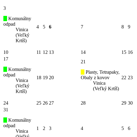
3
Komunálny
odpad
4
5
6
7
8
9
Vinica
(Veľký
Krtíš)
10
11
12
13
14
15
16
17
21
Komunálny
Plasty, Tetrapaky,
odpad
18
19
20
Obaly z kovov
22
23
Vinica
Vinica
(Veľký
(Veľký Krtíš)
Krtíš)
24
25
26
27
28
29
30
31
Komunálny
odpad
1
2
3
4
5
6
Vinica
(Veľký