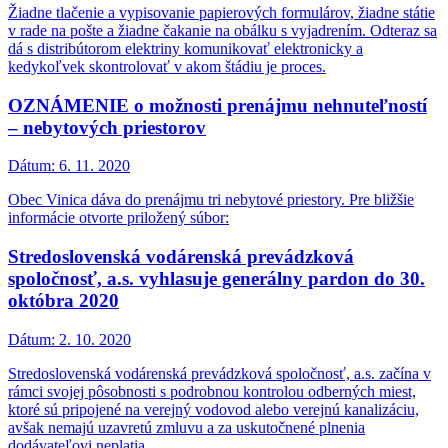
Žiadne tlačenie a vypisovanie papierových formulárov, žiadne státie
v rade na pošte a žiadne čakanie na obálku s vyjadrením. Odteraz sa
dá s distribútorom elektriny komunikovať elektronicky a
kedykoľvek skontrolovať v akom štádiu je proces.
OZNÁMENIE o možnosti prenájmu nehnuteľností
– nebytových priestorov
Dátum:
6. 11. 2020
Obec Vinica dáva do prenájmu tri nebytové priestory. Pre bližšie
informácie otvorte priložený súbor:
Stredoslovenská vodárenská prevádzková
spoločnosť, a.s. vyhlasuje generálny pardon do 30.
októbra 2020
Dátum:
2. 10. 2020
Stredoslovenská vodárenská prevádzková spoločnosť, a.s. začína v
rámci svojej pôsobnosti s podrobnou kontrolou odberných miest,
ktoré sú pripojené na verejný vodovod alebo verejnú kanalizáciu,
avšak nemajú uzavretú zmluvu a za uskutočnené plnenia
dodávateľovi neplatia.