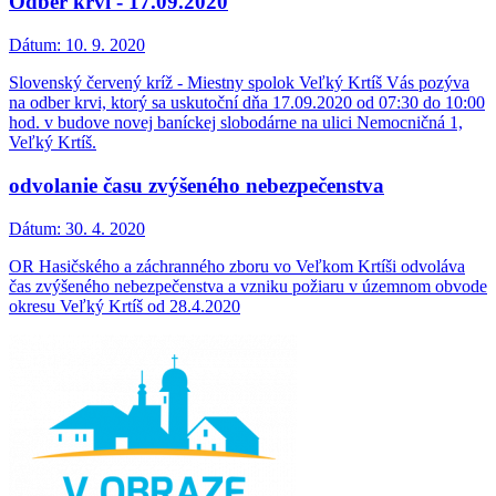
Odber krvi - 17.09.2020
Dátum:
10. 9. 2020
Slovenský červený kríž - Miestny spolok Veľký Krtíš Vás pozýva
na odber krvi, ktorý sa uskutoční dňa 17.09.2020 od 07:30 do 10:00
hod. v budove novej baníckej slobodárne na ulici Nemocničná 1,
Veľký Krtíš.
odvolanie času zvýšeného nebezpečenstva
Dátum:
30. 4. 2020
OR Hasičského a záchranného zboru vo Veľkom Krtíši odvoláva
čas zvýšeného nebezpečenstva a vzniku požiaru v územnom obvode
okresu Veľký Krtíš od 28.4.2020