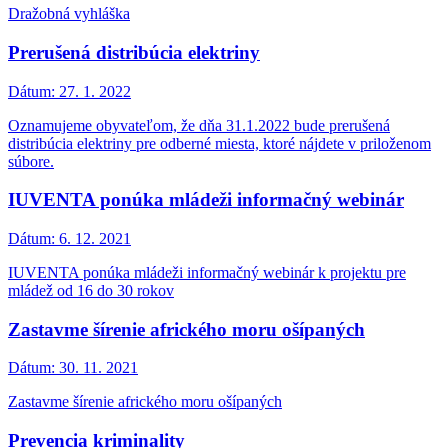
Dražobná vyhláška
Prerušená distribúcia elektriny
Dátum:
27. 1. 2022
Oznamujeme obyvateľom, že dňa 31.1.2022 bude prerušená
distribúcia elektriny pre odberné miesta, ktoré nájdete v priloženom
súbore.
IUVENTA ponúka mládeži informačný webinár
Dátum:
6. 12. 2021
IUVENTA ponúka mládeži informačný webinár k projektu pre
mládež od 16 do 30 rokov
Zastavme šírenie afrického moru ošípaných
Dátum:
30. 11. 2021
Zastavme šírenie afrického moru ošípaných
Prevencia kriminality