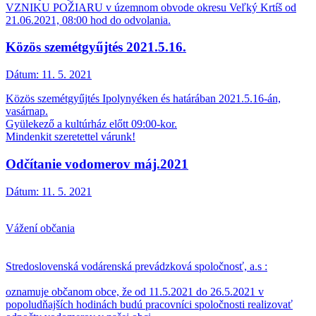
VZNIKU POŽIARU v územnom obvode okresu Veľký Krtíš od
21.06.2021, 08:00 hod do odvolania.
Közös szemétgyűjtés 2021.5.16.
Dátum:
11. 5. 2021
Közös szemétgyűjtés Ipolynyéken és határában 2021.5.16-án,
vasárnap.
Gyülekező a kultúrház előtt 09:00-kor.
Mindenkit szeretettel várunk!
Odčítanie vodomerov máj.2021
Dátum:
11. 5. 2021
Vážení občania
Stredoslovenská vodárenská prevádzková spoločnosť, a.s :
oznamuje občanom obce, že od 11.5.2021 do 26.5.2021 v
popoludňajších hodinách budú pracovníci spoločnosti realizovať