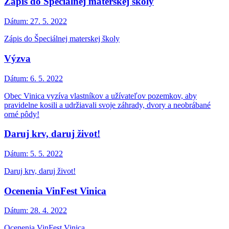
Zápis do Špeciálnej materskej školy
Dátum:
27. 5. 2022
Zápis do Špeciálnej materskej školy
Výzva
Dátum:
6. 5. 2022
Obec Vinica vyzíva vlastníkov a užívateľov pozemkov, aby
pravidelne kosili a udržiavali svoje záhrady, dvory a neobrábané
orné pôdy!
Daruj krv, daruj život!
Dátum:
5. 5. 2022
Daruj krv, daruj život!
Ocenenia VinFest Vinica
Dátum:
28. 4. 2022
Ocenenia VinFest Vinica