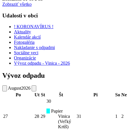
Zobraziť všetko
Udalosti v obci
! KORONAVÍRUS !
Aktuality
Kalendár akcií
Fotogaléria
Nakladanie s odpadmi
Sociálne veci
Organizácie
Vývoz odpadu - Vinica - 2026
Vývoz odpadu
August
2026
Po
Ut
St
Št
Pi
So
Ne
30
Papier
27
28
29
Vinica
31
1
2
(Veľký
Krtíš)