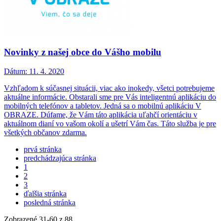
Novinky z našej obce do Vášho mobilu
Dátum:
11. 4. 2020
Vzhľadom k súčasnej situácii, viac ako inokedy, všetci potrebujeme
aktuálne informácie. Obstarali sme pre Vás inteligentnú aplikáciu do
mobilných telefónov a tabletov. Jedná sa o mobilnú aplikáciu V
OBRAZE. Dúfame, že Vám táto aplikácia uľahčí orientáciu v
aktuálnom dianí vo vašom okolí a ušetrí Vám čas. Táto služba je pre
všetkých občanov zdarma.
prvá stránka
predchádzajúca stránka
1
2
3
ďalšia stránka
posledná stránka
Zobrazené
31
-
60
z 88