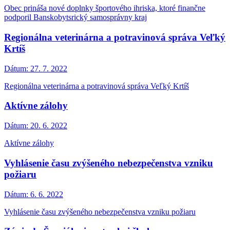
Obec prináša nové doplnky športového ihriska, ktoré finančne
podporil Banskobytsrický samosprávny kraj
Regionálna veterinárna a potravinová správa Veľký
Krtíš
Dátum:
27. 7. 2022
Regionálna veterinárna a potravinová správa Veľký Krtíš
Aktívne zálohy
Dátum:
20. 6. 2022
Aktívne zálohy
Vyhlásenie času zvýšeného nebezpečenstva vzniku
požiaru
Dátum:
6. 6. 2022
Vyhlásenie času zvýšeného nebezpečenstva vzniku požiaru