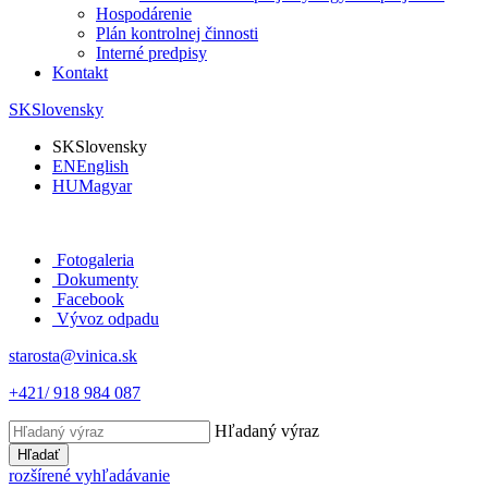
Hospodárenie
Plán kontrolnej činnosti
Interné predpisy
Kontakt
SK
Slovensky
SK
Slovensky
EN
English
HU
Magyar
Fotogaleria
Dokumenty
Facebook
Vývoz odpadu
starosta@vinica.sk
+421/ 918 984 087
Hľadaný výraz
Hľadať
rozšírené vyhľadávanie