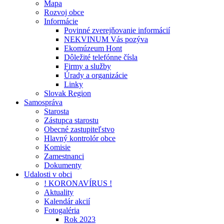
Mapa
Rozvoj obce
Informácie
Povinné zverejňovanie informácií
NEKVINUM Vás pozýva
Ekomúzeum Hont
Dôležité telefónne čísla
Firmy a služby
Úrady a organizácie
Linky
Slovak Region
Samospráva
Starosta
Zástupca starostu
Obecné zastupiteľstvo
Hlavný kontrolór obce
Komisie
Zamestnanci
Dokumenty
Udalosti v obci
! KORONAVÍRUS !
Aktuality
Kalendár akcií
Fotogaléria
Rok 2023