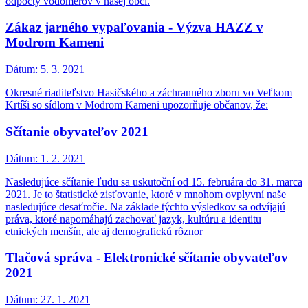
odpočty vodomerov v našej obci.
Zákaz jarného vypaľovania - Výzva HAZZ v
Modrom Kameni
Dátum:
5. 3. 2021
Okresné riaditeľstvo Hasičského a záchranného zboru vo Veľkom
Krtíši so sídlom v Modrom Kameni upozorňuje občanov, že:
Sčítanie obyvateľov 2021
Dátum:
1. 2. 2021
Nasledujúce sčítanie ľudu sa uskutoční od 15. februára do 31. marca
2021. Je to štatistické zisťovanie, ktoré v mnohom ovplyvní naše
nasledujúce desaťročie. Na základe týchto výsledkov sa odvíjajú
práva, ktoré napomáhajú zachovať jazyk, kultúru a identitu
etnických menšín, ale aj demografickú rôznor
Tlačová správa - Elektronické sčítanie obyvateľov
2021
Dátum:
27. 1. 2021