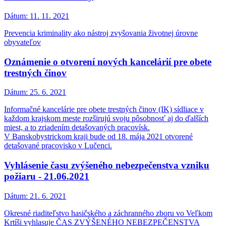
Dátum:
11. 11. 2021
Prevencia kriminality ako nástroj zvyšovania životnej úrovne
obyvateľov
Oznámenie o otvorení nových kancelárií pre obete
trestných činov
Dátum:
25. 6. 2021
Informačné kancelárie pre obete trestných činov (IK) sídliace v
každom krajskom meste rozširujú svoju pôsobnosť aj do ďalších
miest, a to zriadením detašovaných pracovísk.
V Banskobystrickom kraji bude od 18. mája 2021 otvorené
detašované pracovisko v Lučenci.
Vyhlásenie času zvýšeného nebezpečenstva vzniku
požiaru - 21.06.2021
Dátum:
21. 6. 2021
Okresné riaditeľstvo hasičského a záchranného zboru vo Veľkom
Krtíši vyhlasuje ČAS ZVÝŠENÉHO NEBEZPEČENSTVA