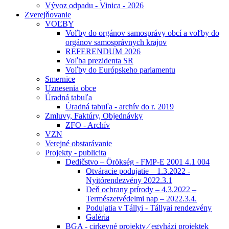
Vývoz odpadu - Vinica - 2026
Zverejňovanie
VOĽBY
Voľby do orgánov samosprávy obcí a voľby do
orgánov samosprávnych krajov
REFERENDUM 2026
Voľba prezidenta SR
Voľby do Európskeho parlamentu
Smernice
Uznesenia obce
Úradná tabuľa
Úradná tabuľa - archív do r. 2019
Zmluvy, Faktúry, Objednávky
ZFO - Archív
VZN
Verejné obstarávanie
Projekty - publicita
Dedičstvo – Örökség - FMP-E 2001 4.1 004
Otváracie podujatie – 1.3.2022 -
Nyitórendezvény 2022.3.1
Deň ochrany prírody – 4.3.2022 –
Természetvédelmi nap – 2022.3.4.
Podujatia v Tállyi - Tállyai rendezvény
Galéria
BGA - cirkevné projekty ⁄ egyházi projektek