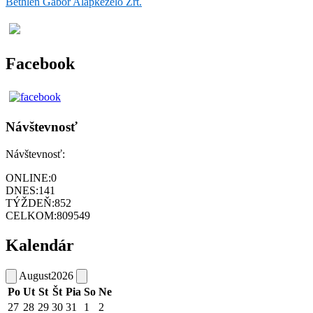
Bethlen Gábor Alapkezelő Zrt.
Facebook
Návštevnosť
Návštevnosť:
ONLINE:
0
DNES:
141
TÝŽDEŇ:
852
CELKOM:
809549
Kalendár
August
2026
Po
Ut
St
Št
Pia
So
Ne
27
28
29
30
31
1
2