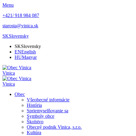
Menu
+421/ 918 984 087
starosta@vinica.sk
SK
Slovensky
SK
Slovensky
EN
English
HU
Magyar
Vinica
Vinica
Obec
Všeobecné informácie
História
Spriemyselňovanie sa
Symboly obce
Školstvo
Obecný podnik Vinica, s.r.o.
Kultúra