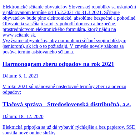
Elektronické sčítanie obyvateľov Slovenskej republiky sa uskutoční
v plánovanom termíne od 15.2.2021 do 31.3.2021. Sčítanie
obyvateľov bude plne elektronické, absolútne bezpečné a pohodlné.
Obyvatelia sa sčítajú sami, v pohodlí domova a bezpečne,
prostredníctvom elektronického formulára, ktorý nájdu na
www.scitanie.sk.
Vyzývame obyvateľov, aby pomohli pri sčítaní svojim blízkym
(seniorom), ak ich o to požiadajú. V zmysle novely zákona sa
posúva termín asistovaného sčítania.
Harmonogram zberu odpadov na rok 2021
Dátum:
5. 1. 2021
V roku 2021 sú plánované nasledovné termíny zberu a odvozu
odpadov:
Tlačová správa - Stredoslovenská distribučná, a.s.
Dátum:
18. 12. 2020
Elektrická prípojka sa už dá vybaviť rýchlejšie a bez papierov. SSD
spustila nové online služby