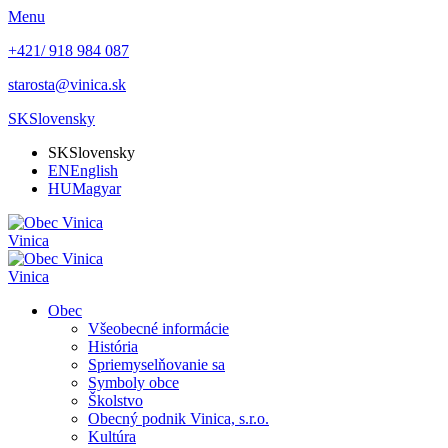
Menu
+421/ 918 984 087
starosta@vinica.sk
SK
Slovensky
SK
Slovensky
EN
English
HU
Magyar
Vinica
Vinica
Obec
Všeobecné informácie
História
Spriemyselňovanie sa
Symboly obce
Školstvo
Obecný podnik Vinica, s.r.o.
Kultúra