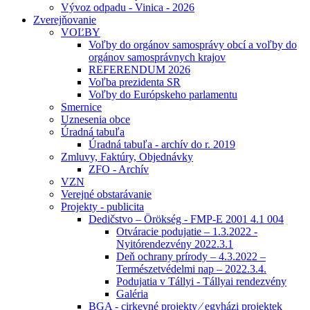
Vývoz odpadu - Vinica - 2026
Zverejňovanie
VOĽBY
Voľby do orgánov samosprávy obcí a voľby do
orgánov samosprávnych krajov
REFERENDUM 2026
Voľba prezidenta SR
Voľby do Európskeho parlamentu
Smernice
Uznesenia obce
Úradná tabuľa
Úradná tabuľa - archív do r. 2019
Zmluvy, Faktúry, Objednávky
ZFO - Archív
VZN
Verejné obstarávanie
Projekty - publicita
Dedičstvo – Örökség - FMP-E 2001 4.1 004
Otváracie podujatie – 1.3.2022 -
Nyitórendezvény 2022.3.1
Deň ochrany prírody – 4.3.2022 –
Természetvédelmi nap – 2022.3.4.
Podujatia v Tállyi - Tállyai rendezvény
Galéria
BGA - cirkevné projekty ⁄ egyházi projektek