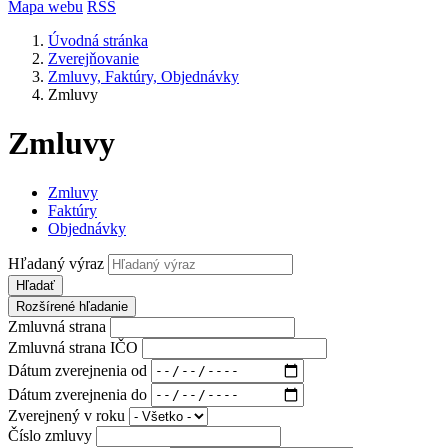
Mapa webu
RSS
Úvodná stránka
Zverejňovanie
Zmluvy, Faktúry, Objednávky
Zmluvy
Zmluvy
Zmluvy
Faktúry
Objednávky
Hľadaný výraz
Hľadať
Rozšírené hľadanie
Zmluvná strana
Zmluvná strana IČO
Dátum zverejnenia od
Dátum zverejnenia do
Zverejnený v roku
Číslo zmluvy