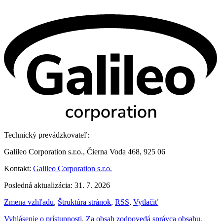
Technický prevádzkovateľ:
Galileo Corporation s.r.o., Čierna Voda 468, 925 06
Kontakt:
Galileo Corporation s.r.o.
Posledná aktualizácia: 31. 7. 2026
Zmena vzhľadu
,
Štruktúra stránok
,
RSS
,
Vytlačiť
Vyhlásenie o prístupnosti
,
Za obsah zodpovedá správca obsahu
,