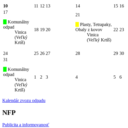
10
11
12
13
14
15
16
17
21
Komunálny
Plasty, Tetrapaky,
odpad
18
19
20
Obaly z kovov
22
23
Vinica
Vinica
(Veľký
(Veľký Krtíš)
Krtíš)
24
25
26
27
28
29
30
31
Komunálny
odpad
1
2
3
4
5
6
Vinica
(Veľký
Krtíš)
Kalendár zvozu odpadu
NFP
Publicita a informovanosť