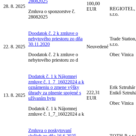
28082025
100,00
28. 8. 2025
REGIOTEL,
EUR
Zmluva o sponzorstve č.
s.r.o.
28082025
Doodatok č. 2 k zmluve o
nebytového priestoru zo dňa
Trade Station
30.11.2020
s.r.o.
22. 8. 2025
Neuvedené
Doodatok č. 2 k zmluve o
Obec Vinica
nebytového priestoru zo d
Dodatok č. 1 k Nájomnej
zmluve č. 1_7_16022024 a k
oznámeniu o zmene výšky
Erik Sztruhár
222,31
úhrady za plnenie spojené s
Enikő Sztruh
13. 8. 2025
EUR
užívaním bytu
Obec Vinica
Dodatok č. 1 k Nájomnej
zmluve č. 1_7_16022024 a k
Zmluva o poskytovaní
služieb zo dňa 16.6.2025
TOTH-P, s.r.