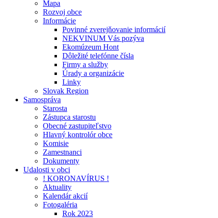
Mapa
Rozvoj obce
Informácie
Povinné zverejňovanie informácií
NEKVINUM Vás pozýva
Ekomúzeum Hont
Dôležité telefónne čísla
Firmy a služby
Úrady a organizácie
Linky
Slovak Region
Samospráva
Starosta
Zástupca starostu
Obecné zastupiteľstvo
Hlavný kontrolór obce
Komisie
Zamestnanci
Dokumenty
Udalosti v obci
! KORONAVÍRUS !
Aktuality
Kalendár akcií
Fotogaléria
Rok 2023