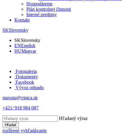
Hospodárenie
Plán kontrolnej činnosti
Interné predpisy
Kontakt
SK
Slovensky
SK
Slovensky
EN
English
HU
Magyar
Fotogaleria
Dokumenty
Facebook
Vývoz odpadu
starosta@vinica.sk
+421/ 918 984 087
Hľadaný výraz
Hľadať
rozšírené vyhľadávanie